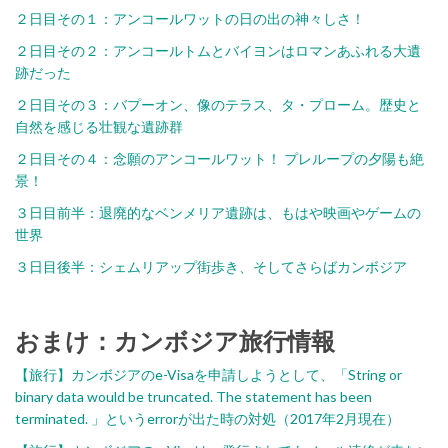
２日目その１：アンコールワットの日の出の神々しさ！
２日目その２：アンコールトムとバイヨンはロマンあふれる大遺
跡だった
２日目その３：バプーオン、像のテラス、タ・プローム。歴史と
自然を感じる壮観な遺跡群
２日目その４：念願のアンコールワット！ プレループの夕陽も絶
景！
３日目前半：退廃的なベンメリア遺跡は、もはや映画やゲームの
世界
３日目後半：シェムリアップ街歩き、そしてさらばカンボジア
おまけ：カンボジア旅行情報
【旅行】カンボジアのe-Visaを申請しようとして、「String or
binary data would be truncated. The statement has been
terminated. 」というerrorが出た時の対処（2017年2月現在）