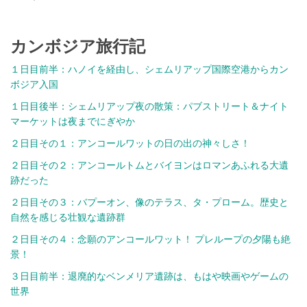
カンボジア旅行記
１日目前半：ハノイを経由し、シェムリアップ国際空港からカン
ボジア入国
１日目後半：シェムリアップ夜の散策：パブストリート＆ナイト
マーケットは夜までにぎやか
２日目その１：アンコールワットの日の出の神々しさ！
２日目その２：アンコールトムとバイヨンはロマンあふれる大遺
跡だった
２日目その３：バプーオン、像のテラス、タ・プローム。歴史と
自然を感じる壮観な遺跡群
２日目その４：念願のアンコールワット！ プレループの夕陽も絶
景！
３日目前半：退廃的なベンメリア遺跡は、もはや映画やゲームの
世界