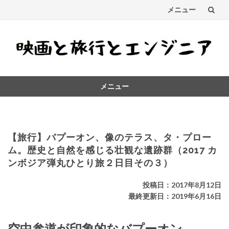
メニュー
コ
ン
テ
メニュー
ン
コ
ツ
ン
テ
へ
ン
【旅行】バプーオン、像のテラス、タ・プロー
ス
ツ
ム。歴史と自然を感じる壮観な遺跡群（2017 カ
へ
ンボジア弾丸ひとり旅２日目その３）
キ
ス
キ
ッ
投稿日：2017年8月12日
ッ
最終更新日：2019年6月16日
プ
プ
空中参道が印象的なバプーオン