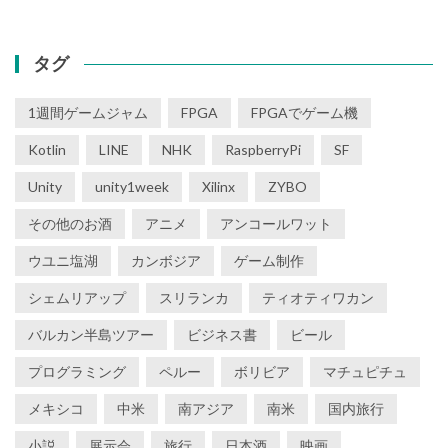
タグ
1週間ゲームジャム
FPGA
FPGAでゲーム機
Kotlin
LINE
NHK
RaspberryPi
SF
Unity
unity1week
Xilinx
ZYBO
その他のお酒
アニメ
アンコールワット
ウユニ塩湖
カンボジア
ゲーム制作
シェムリアップ
スリランカ
ティオティワカン
バルカン半島ツアー
ビジネス書
ビール
プログラミング
ペルー
ボリビア
マチュピチュ
メキシコ
中米
南アジア
南米
国内旅行
小説
展示会
旅行
日本酒
映画