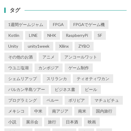
タグ
1週間ゲームジャム
FPGA
FPGAでゲーム機
Kotlin
LINE
NHK
RaspberryPi
SF
Unity
unity1week
Xilinx
ZYBO
その他のお酒
アニメ
アンコールワット
ウユニ塩湖
カンボジア
ゲーム制作
シェムリアップ
スリランカ
ティオティワカン
バルカン半島ツアー
ビジネス書
ビール
プログラミング
ペルー
ボリビア
マチュピチュ
メキシコ
中米
南アジア
南米
国内旅行
小説
展示会
旅行
日本酒
映画