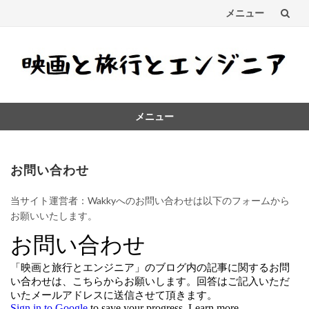
メニュー
コ
ン
テ
メニュー
ン
コ
ツ
ン
テ
お問い合わせ
へ
ン
ス
ツ
当サイト運営者：Wakkyへのお問い合わせは以下のフォームから
へ
お願いいたします。
キ
ス
キ
ッ
ッ
プ
プ