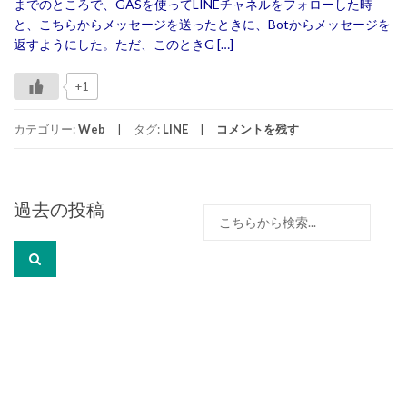
までのところで、GASを使ってLINEチャネルをフォローした時
と、こちらからメッセージを送ったときに、Botからメッセージを
返すようにした。ただ、このときG […]
+1
カテゴリー:
Web
タグ:
LINE
コメントを残す
投
過去の投稿
検
稿
索:
ナ
ビ
ゲ
ー
シ
ョ
ン