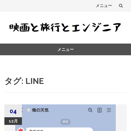
メニュー
コ
ン
テ
メニュー
ン
コ
ツ
ン
テ
へ
ン
タグ:
LINE
ス
ツ
へ
キ
ス
キ
ッ
ッ
04
プ
プ
12月