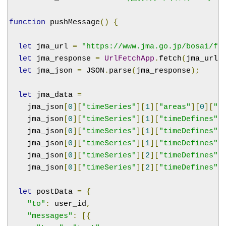
function
 pushMessage
()
{
let
 jma_url 
=
"https://www.jma.go.jp/bosai/fo
let
 jma_response 
=
UrlFetchApp
.
fetch
(
jma_url
)
let
 jma_json 
=
 JSON
.
parse
(
jma_response
);
let
 jma_data 
=
    jma_json
[
0
][
"timeSeries"
][
1
][
"areas"
][
0
][
"a
    jma_json
[
0
][
"timeSeries"
][
1
][
"timeDefines"
]
    jma_json
[
0
][
"timeSeries"
][
1
][
"timeDefines"
]
    jma_json
[
0
][
"timeSeries"
][
1
][
"timeDefines"
]
    jma_json
[
0
][
"timeSeries"
][
2
][
"timeDefines"
]
    jma_json
[
0
][
"timeSeries"
][
2
][
"timeDefines"
]
let
 postData 
=
{
"to"
:
 user_id
,
"messages"
:
[{