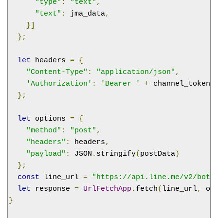
"type"
:
"text"
,
"text"
:
 jma_data
,
}]
};
let
 headers 
=
{
"Content-Type"
:
"application/json"
,
'Authorization'
:
'Bearer '
+
 channel_token
,
};
let
 options 
=
{
"method"
:
"post"
,
"headers"
:
 headers
,
"payload"
:
 JSON
.
stringify
(
postData
)
};
const
 line_url 
=
"https://api.line.me/v2/bot/
let
 response 
=
UrlFetchApp
.
fetch
(
line_url
,
 op
}