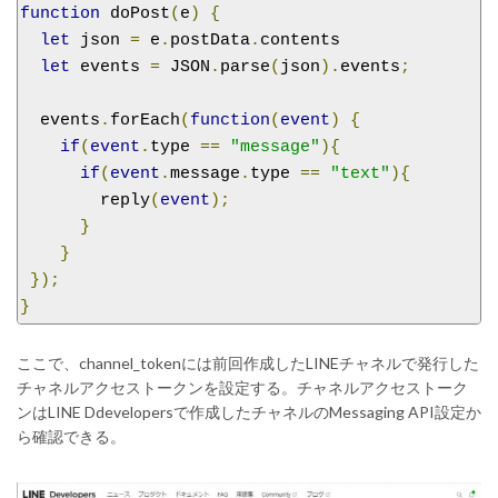
function
 doPost
(
e
)
{
let
 json 
=
 e
.
postData
.
contents

let
 events 
=
 JSON
.
parse
(
json
).
events
;
  events
.
forEach
(
function
(
event
)
{
if
(
event
.
type 
==
"message"
){
if
(
event
.
message
.
type 
==
"text"
){
        reply
(
event
);
}
}
});
}
ここで、channel_tokenには前回作成したLINEチャネルで発行した
チャネルアクセストークンを設定する。チャネルアクセストーク
ンはLINE Ddevelopersで作成したチャネルのMessaging API設定か
ら確認できる。