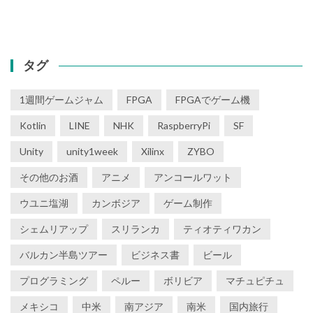
タグ
1週間ゲームジャム
FPGA
FPGAでゲーム機
Kotlin
LINE
NHK
RaspberryPi
SF
Unity
unity1week
Xilinx
ZYBO
その他のお酒
アニメ
アンコールワット
ウユニ塩湖
カンボジア
ゲーム制作
シェムリアップ
スリランカ
ティオティワカン
バルカン半島ツアー
ビジネス書
ビール
プログラミング
ペルー
ボリビア
マチュピチュ
メキシコ
中米
南アジア
南米
国内旅行