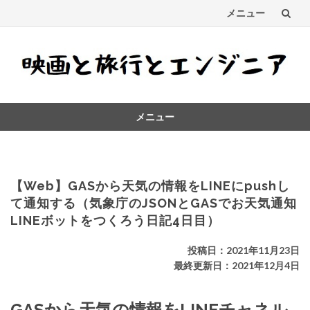
メニュー
コ
ン
テ
メニュー
ン
コ
ツ
ン
テ
へ
ン
【Web】GASから天気の情報をLINEにpushし
ス
ツ
て通知する（気象庁のJSONとGASでお天気通知
へ
LINEボットをつくろう日記4日目）
キ
ス
キ
ッ
投稿日：2021年11月23日
ッ
最終更新日：2021年12月4日
プ
プ
GASから天気の情報をLINEチャネル