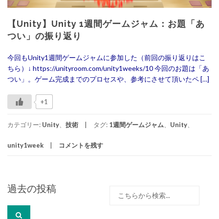
【Unity】Unity 1週間ゲームジャム：お題「あ
つい」の振り返り
今回もUnity1週間ゲームジャムに参加した（前回の振り返りはこ
ちら）↓ https://unityroom.com/unity1weeks/10 今回のお題は「あ
つい」。ゲーム完成までのプロセスや、参考にさせて頂いたペ […]
+1
カテゴリー:
Unity
、
技術
タグ:
1週間ゲームジャム
、
Unity
、
unity1week
コメントを残す
投
過去の投稿
検
稿
索:
ナ