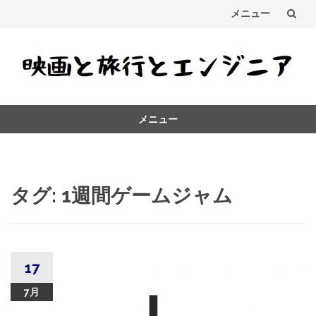
メニュー
コ
ン
テ
メニュー
ン
コ
ツ
ン
テ
へ
ン
タグ:
1週間ゲームジャム
ス
ツ
へ
キ
ス
キ
ッ
ッ
17
プ
プ
7月