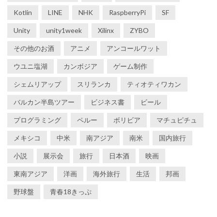
Kotlin
LINE
NHK
RaspberryPi
SF
Unity
unity1week
Xilinx
ZYBO
その他のお酒
アニメ
アンコールワット
ウユニ塩湖
カンボジア
ゲーム制作
シェムリアップ
スリランカ
ティオティワカン
バルカン半島ツアー
ビジネス書
ビール
プログラミング
ペルー
ボリビア
マチュピチュ
メキシコ
中米
南アジア
南米
国内旅行
小説
展示会
旅行
日本酒
映画
東南アジア
洋画
海外旅行
生活
邦画
野球盤
青春18きっぷ