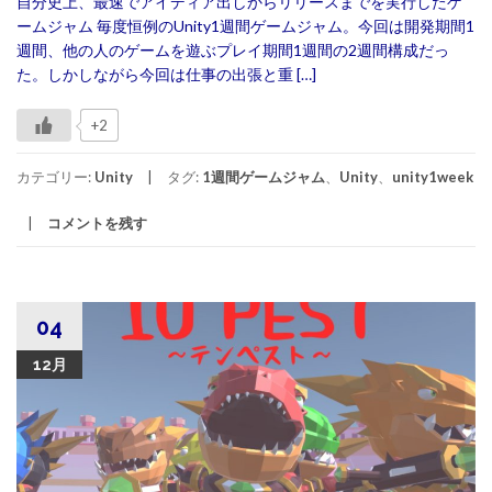
自分史上、最速でアイディア出しからリリースまでを実行したゲ
ームジャム 毎度恒例のUnity1週間ゲームジャム。今回は開発期間1
週間、他の人のゲームを遊ぶプレイ期間1週間の2週間構成だっ
た。しかしながら今回は仕事の出張と重 […]
+2
カテゴリー:
Unity
タグ:
1週間ゲームジャム
、
Unity
、
unity1week
コメントを残す
04
12月