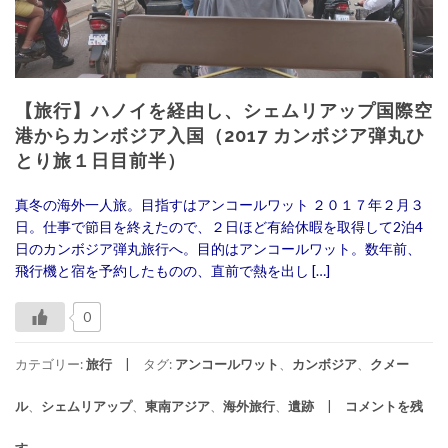
【旅行】ハノイを経由し、シェムリアップ国際空
港からカンボジア入国（2017 カンボジア弾丸ひ
とり旅１日目前半）
真冬の海外一人旅。目指すはアンコールワット ２０１７年２月３
日。仕事で節目を終えたので、２日ほど有給休暇を取得して2泊4
日のカンボジア弾丸旅行へ。目的はアンコールワット。数年前、
飛行機と宿を予約したものの、直前で熱を出し […]
0
カテゴリー:
旅行
タグ:
アンコールワット
、
カンボジア
、
クメー
ル
、
シェムリアップ
、
東南アジア
、
海外旅行
、
遺跡
コメントを残
す