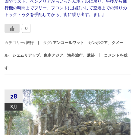
回でラスト。ベンメリアからいったんホテルに戻り、午後から飛
行機の時間までフリー。フロントにお願いして空港までの帰りの
トゥクトゥクを手配してから、街に繰り出す。ま […]
0
カテゴリー:
旅行
タグ:
アンコールワット
、
カンボジア
、
クメー
ル
、
シェムリアップ
、
東南アジア
、
海外旅行
、
遺跡
コメントを残
す
28
8月