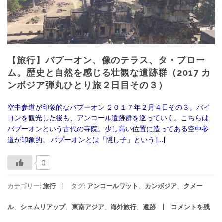
【旅行】バプーオン、像のテラス、タ・プロー
ム。歴史と自然を感じる壮観な遺跡群（2017 カ
ンボジア弾丸ひとり旅２日目その３）
空中参道が印象的なバプーオン ２０１７年２月４日その３。バイ
ヨンを観光した後も、アンコール遺跡群を巡っていく。こちらは
バプーオンという古代の寺院。少し高い位置に造ってある空中参
道が印象的。 バプーオンとは「隠し子」という […]
0
カテゴリー:
旅行
タグ:
アンコールワット
、
カンボジア
、
クメー
ル
、
シェムリアップ
、
東南アジア
、
海外旅行
、
遺跡
コメントを残