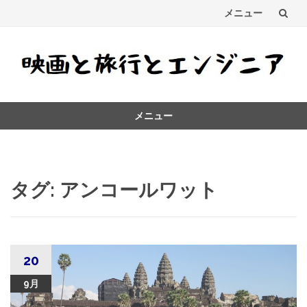
メニュー
コ
ン
テ
メニュー
ン
コ
ツ
ン
テ
へ
ン
タグ:
アンコールワット
ス
ツ
へ
キ
ス
キ
ッ
ッ
20
プ
プ
9月