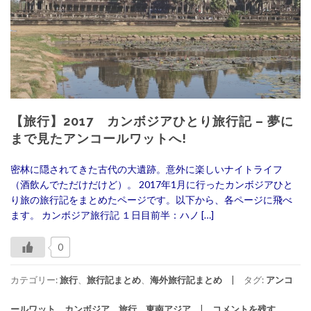
【旅行】2017 カンボジアひとり旅行記 – 夢に
まで見たアンコールワットへ!
密林に隠されてきた古代の大遺跡。意外に楽しいナイトライフ
（酒飲んでただけだけど）。 2017年1月に行ったカンボジアひと
り旅の旅行記をまとめたページです。以下から、各ページに飛べ
ます。 カンボジア旅行記 １日目前半：ハノ […]
0
カテゴリー:
旅行
、
旅行記まとめ
、
海外旅行記まとめ
タグ:
アンコ
ールワット
、
カンボジア
、
旅行
、
東南アジア
コメントを残す