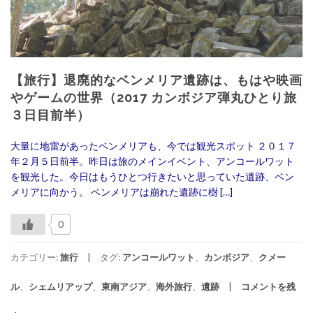
【旅行】退廃的なベンメリア遺跡は、もはや映画
やゲームの世界（2017 カンボジア弾丸ひとり旅
３日目前半）
大量に地雷があったベンメリアも、今では観光スポット ２０１７
年２月５日前半。昨日は旅のメインイベント、アンコールワット
を観光した。今日はもうひとつ行きたいと思っていた遺跡、ベン
メリアに向かう。 ベンメリアは崩れた遺跡に樹 […]
0
カテゴリー:
旅行
タグ:
アンコールワット
、
カンボジア
、
クメー
ル
、
シェムリアップ
、
東南アジア
、
海外旅行
、
遺跡
コメントを残