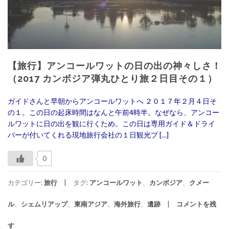
【旅行】アンコールワットの日の出の神々しさ！
（2017 カンボジア弾丸ひとり旅２日目その１）
ガイドさんと早朝からアンコールワットへ ２０１７年２月４日そ
の１。この日の起床時間はなんと午前4時半。なぜなら、アンコー
ルワットに日の出を観に行くため。この日は専用ガイド＆ドライ
バーが付いてくれる現地旅行会社の１日観光プ […]
0
カテゴリー:
旅行
タグ:
アンコールワット
、
カンボジア
、
クメー
ル
、
シェムリアップ
、
東南アジア
、
海外旅行
、
遺跡
コメントを残
す