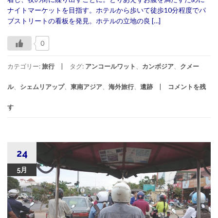
ナイトマーケットを目指す。ホテルから歩いて徒歩10分程度でパ
ブストリートの看板を発見。ホテルの立地の良 […]
0
カテゴリー:
旅行
タグ:
アンコールワット
、
カンボジア
、
クメー
ル
、
シェムリアップ
、
東南アジア
、
海外旅行
、
遺跡
コメントを残
す
24
5月