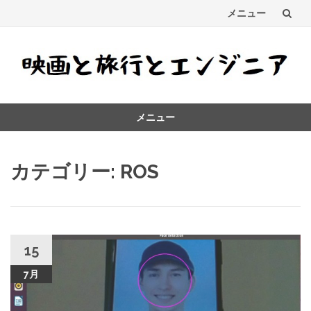
メニュー
コ
ン
テ
メニュー
ン
コ
ツ
ン
カテゴリー:
ROS
テ
へ
ン
ス
ツ
へ
キ
ス
キ
15
ッ
ッ
7月
プ
プ