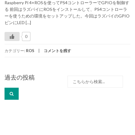
Raspberry Pi 4+ROSを使ってPS4コントローラーでGPIOを制御す
る 前回はラズパイにROSをインストールして、PS4コントローラ
ーを使うための環境をセットアップした。今回はラズパイのGPIO
ピンにLED […]
0
カテゴリー:
ROS
コメントを残す
投
過去の投稿
検
稿
索:
ナ
ビ
ゲ
ー
シ
ョ
ン