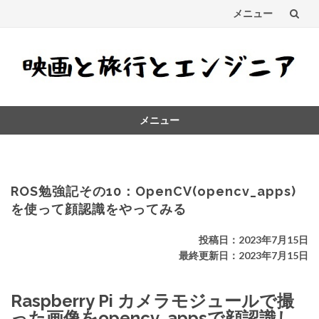
メニュー
コ
ン
テ
メニュー
ン
コ
ツ
ン
テ
へ
ン
ROS勉強記その10：OpenCV(opencv_apps)
ス
ツ
を使って顔認識をやってみる
へ
キ
ス
投稿日：2023年7月15日
キ
最終更新日：2023年7月15日
ッ
ッ
プ
プ
Raspberry Pi カメラモジュールで撮
った画像をopencv_appsで顔認識し