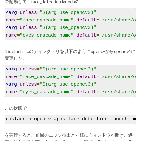
で起動して、face_detection.launchの
<arg
unless
=
"$(arg use_opencv3)"
name
=
"face_cascade_name"
default
=
"/usr/share/op
<arg
unless
=
"$(arg use_opencv3)"
name
=
"eyes_cascade_name"
default
=
"/usr/share/op
のdefault=…のディレクトリを以下のようにopencvからopencv4に
変更した。
<arg
unless
=
"$(arg use_opencv3)"
name
=
"face_cascade_name"
default
=
"/usr/share/op
<arg
unless
=
"$(arg use_opencv3)"
name
=
"eyes_cascade_name"
default
=
"/usr/share/op
この状態で
roslaunch opencv_apps face_detection
.
launch ima
を実行すると、前回のエッジ検出と同様にウィンドウが開き、処