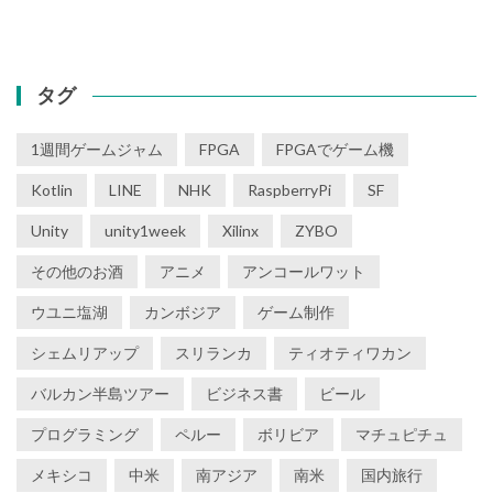
タグ
1週間ゲームジャム
FPGA
FPGAでゲーム機
Kotlin
LINE
NHK
RaspberryPi
SF
Unity
unity1week
Xilinx
ZYBO
その他のお酒
アニメ
アンコールワット
ウユニ塩湖
カンボジア
ゲーム制作
シェムリアップ
スリランカ
ティオティワカン
バルカン半島ツアー
ビジネス書
ビール
プログラミング
ペルー
ボリビア
マチュピチュ
メキシコ
中米
南アジア
南米
国内旅行