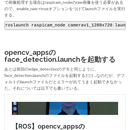
で画像処理する場合はraspicam_nodeのraw画像を使う必要がある
ので、enable_raw:=trueオプションをつけてlaunchファイルを実行
する。
roslaunch raspicam_node camerav1_1280x720
.
launc
opencv_appsの
face_detection.launchを起動する
あとは前回のedge_detectionのデモと同じように、
face_detection.launchのファイルを起動するだけ…なのだが、デフ
ォルトのlaunchファイルだとエラーが出てうまく起動できなかっ
た。それについては以下でも書いている。