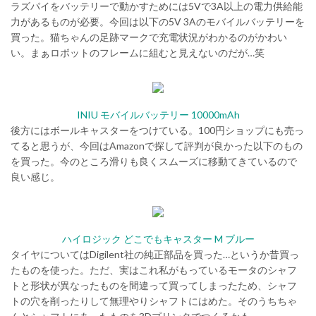
ラズパイをバッテリーで動かすためには5Vで3A以上の電力供給能
力があるものが必要。今回は以下の5V 3Aのモバイルバッテリーを
買った。猫ちゃんの足跡マークで充電状況がわかるのがかわい
い。まぁロボットのフレームに組むと見えないのだが…笑
INIU モバイルバッテリー 10000mAh
後方にはボールキャスターをつけている。100円ショップにも売っ
てると思うが、今回はAmazonで探して評判が良かった以下のもの
を買った。今のところ滑りも良くスムーズに移動てきているので
良い感じ。
ハイロジック どこでもキャスター M ブルー
タイヤについてはDigilent社の純正部品を買った…というか昔買っ
たものを使った。ただ、実はこれ私がもっているモータのシャフ
トと形状が異なったものを間違って買ってしまったため、シャフ
トの穴を削ったりして無理やりシャフトにはめた。そのうちちゃ