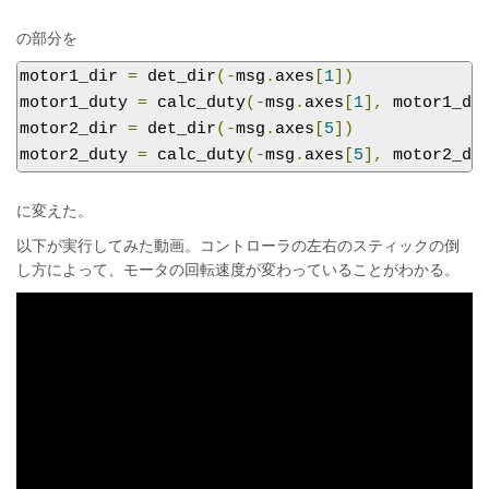
の部分を
motor1_dir 
=
 det_dir
(-
msg
.
axes
[
1
])
motor1_duty 
=
 calc_duty
(-
msg
.
axes
[
1
],
 motor1_di
motor2_dir 
=
 det_dir
(-
msg
.
axes
[
5
])
motor2_duty 
=
 calc_duty
(-
msg
.
axes
[
5
],
 motor2_di
に変えた。
以下が実行してみた動画。コントローラの左右のスティックの倒
し方によって、モータの回転速度が変わっていることがわかる。