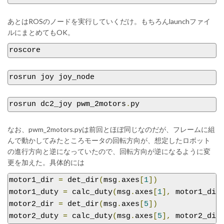
あとはROSのノードを実行していくだけ。もちろんlaunchファイ
ルにまとめてもOK。
roscore
rosrun joy joy_node
rosrun dc2_joy pwm_2motors
.
py
なお、pwm_2motors.pyは前回とほぼ同じなのだが、フレームに組
んで動かしてみたところモータの回転方向が、想定したロボット
の進行方向と逆になっていたので、回転方向が逆になるように変
更を加えた。具体的には
motor1_dir 
=
 det_dir
(
msg
.
axes
[
1
])
motor1_duty 
=
 calc_duty
(
msg
.
axes
[
1
],
 motor1_dir
motor2_dir 
=
 det_dir
(
msg
.
axes
[
5
])
motor2_duty 
=
 calc_duty
(
msg
.
axes
[
5
],
 motor2_dir