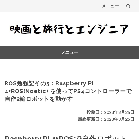
メニュー
コ
ン
テ
メニュー
ン
コ
ツ
ン
テ
へ
ン
ROS勉強記その5：Raspberry Pi
ス
ツ
4+ROS(Noetic) を使ってPS4コントローラーで
へ
自作2輪ロボットを動かす
キ
ス
キ
ッ
投稿日：2023年3月25日
ッ
最終更新日：2023年3月25日
プ
プ
Raspberry Pi 4+ROSで自作ロボット