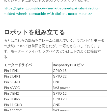
んとシャフトにあったものを3Dプリンタでつくるかも。
https://digilent.com/shop/wheel-kit-splined-pair-abs-injection-
molded-wheels-compatible-with-digilent-motor-mounts/
ロボットを組み立てる
あとはこれらの部品をフレームに組んでいく。ラズパイとモータ
の接続については前回と同じだが、一応おさらいしておく。ま
ず、モータードライバとラズパイのピンは以下のように接続す
る。
モータードライバ
Raspberry Pi 4 ピン
Pin 1 EN1
GPIO 13
Pin 2 DIR1
GPIO 22
Pin 5 GND
GND
Pin 6 VCC
3V3 power
Pin 7 EN2
GPIO 12
Pin 8 DIR2
GPIO 23
Pin 11 GND
GND
Pin 12 VCC
3V3 power