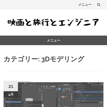
メニュー
コ
ン
テ
メニュー
ン
コ
ツ
ン
カテゴリー:
3Dモデリング
テ
へ
ン
ス
ツ
へ
キ
ス
キ
21
ッ
ッ
4月
プ
プ