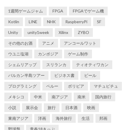
1週間ゲームジャム
FPGA
FPGAでゲーム機
Kotlin
LINE
NHK
RaspberryPi
SF
Unity
unity1week
Xilinx
ZYBO
その他のお酒
アニメ
アンコールワット
ウユニ塩湖
カンボジア
ゲーム制作
シェムリアップ
スリランカ
ティオティワカン
バルカン半島ツアー
ビジネス書
ビール
プログラミング
ペルー
ボリビア
マチュピチュ
メキシコ
中米
南アジア
南米
国内旅行
小説
展示会
旅行
日本酒
映画
東南アジア
洋画
海外旅行
生活
邦画
野球盤
青春18きっぷ