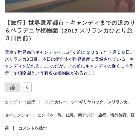
【旅行】世界遺産都市・キャンディまでの道のり
＆ペラデニヤ植物園（2017 スリランカひとり旅
３日目前）
電車で世界都市キャンディへ……行く前に ２０１７年７月１８日。
スリランカ3日目。本日は街全体が世界遺産に登録されている、キ
ャンディを訪れる。……のだが、その前にキャンディの近くにペラ
デニヤ植物園という有名な植物園があると […]
0
カテゴリー:
旅行
タグ:
カレー
、
シーギリヤロック
、
スリランカ
、
セイロンティー
、
ヒンドゥー教
、
仏教
、
南アジア
、
旅行
、
海外旅行
、
紅
茶
コメントを残す