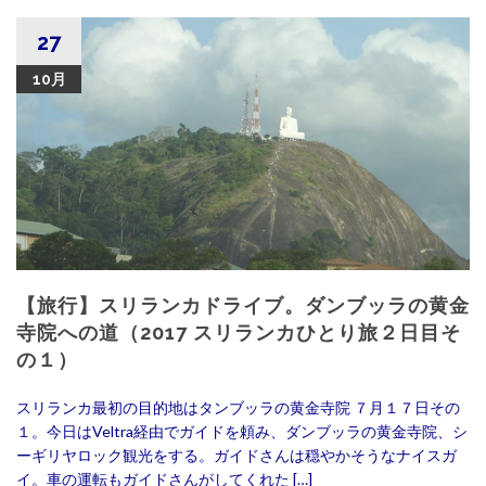
27
10月
【旅行】スリランカドライブ。ダンブッラの黄金
寺院への道（2017 スリランカひとり旅２日目そ
の１）
スリランカ最初の目的地はタンブッラの黄金寺院 ７月１７日その
１。今日はVeltra経由でガイドを頼み、ダンブッラの黄金寺院、シ
ーギリヤロック観光をする。ガイドさんは穏やかそうなナイスガ
イ。車の運転もガイドさんがしてくれた […]