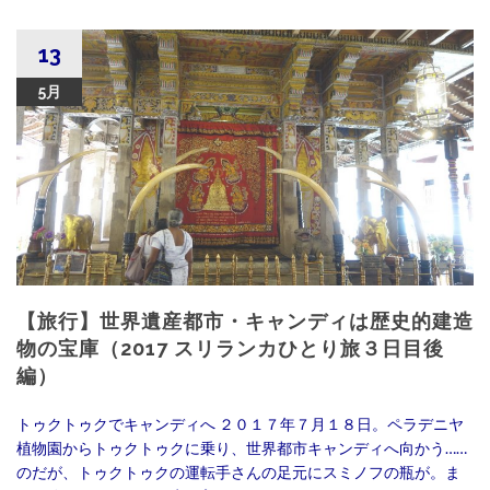
13
5月
【旅行】世界遺産都市・キャンディは歴史的建造
物の宝庫（2017 スリランカひとり旅３日目後
編）
トゥクトゥクでキャンディへ ２０１７年７月１８日。ペラデニヤ
植物園からトゥクトゥクに乗り、世界都市キャンディへ向かう……
のだが、トゥクトゥクの運転手さんの足元にスミノフの瓶が。ま