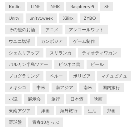
Kotlin
LINE
NHK
RaspberryPi
SF
Unity
unity1week
Xilinx
ZYBO
その他のお酒
アニメ
アンコールワット
ウユニ塩湖
カンボジア
ゲーム制作
シェムリアップ
スリランカ
ティオティワカン
バルカン半島ツアー
ビジネス書
ビール
プログラミング
ペルー
ボリビア
マチュピチュ
メキシコ
中米
南アジア
南米
国内旅行
小説
展示会
旅行
日本酒
映画
東南アジア
洋画
海外旅行
生活
邦画
野球盤
青春18きっぷ