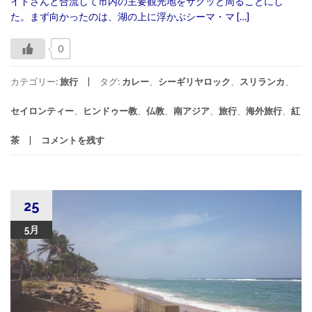
イドさんと合流して市内の主要観光地をサクッと周ることにし
た。まず向かったのは、湖の上に浮かぶシーマ・マ […]
0
カテゴリー:
旅行
タグ:
カレー
、
シーギリヤロック
、
スリランカ
、
セイロンティー
、
ヒンドゥー教
、
仏教
、
南アジア
、
旅行
、
海外旅行
、
紅
茶
コメントを残す
25
5月