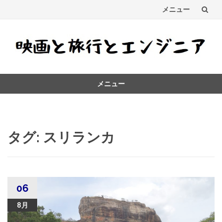
メニュー
コ
ン
テ
メニュー
ン
コ
ツ
ン
テ
へ
ン
タグ:
スリランカ
ス
ツ
へ
キ
ス
キ
ッ
ッ
06
プ
プ
8月