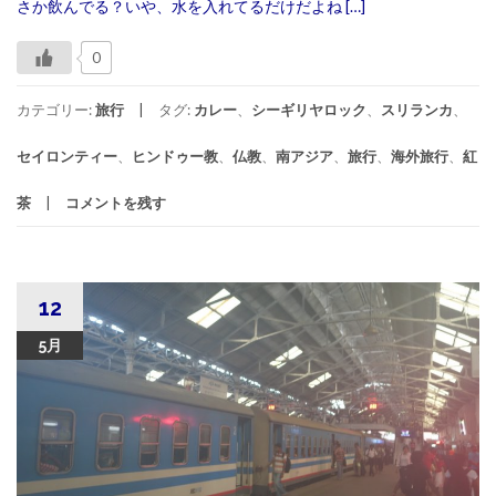
さか飲んでる？いや、水を入れてるだけだよね […]
0
カテゴリー:
旅行
タグ:
カレー
、
シーギリヤロック
、
スリランカ
、
セイロンティー
、
ヒンドゥー教
、
仏教
、
南アジア
、
旅行
、
海外旅行
、
紅
茶
コメントを残す
12
5月