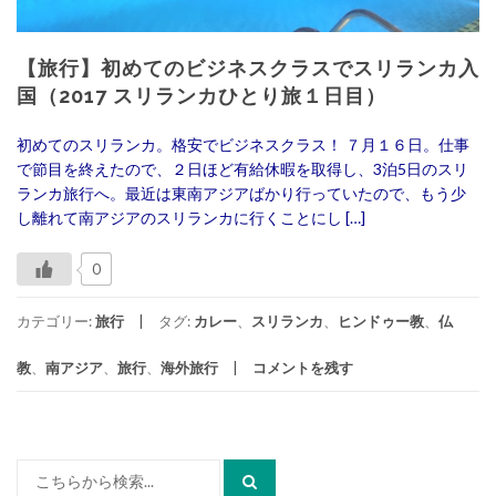
【旅行】初めてのビジネスクラスでスリランカ入
国（2017 スリランカひとり旅１日目）
初めてのスリランカ。格安でビジネスクラス！ ７月１６日。仕事
で節目を終えたので、２日ほど有給休暇を取得し、3泊5日のスリ
ランカ旅行へ。最近は東南アジアばかり行っていたので、もう少
し離れて南アジアのスリランカに行くことにし […]
0
カテゴリー:
旅行
タグ:
カレー
、
スリランカ
、
ヒンドゥー教
、
仏
教
、
南アジア
、
旅行
、
海外旅行
コメントを残す
検
索: