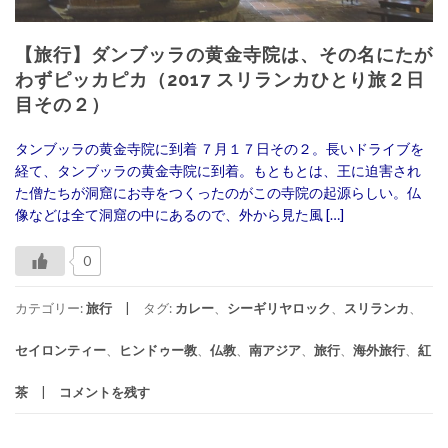
【旅行】ダンブッラの黄金寺院は、その名にたが
わずピッカピカ（2017 スリランカひとり旅２日
目その２）
タンブッラの黄金寺院に到着 ７月１７日その２。長いドライブを
経て、タンブッラの黄金寺院に到着。もともとは、王に迫害され
た僧たちが洞窟にお寺をつくったのがこの寺院の起源らしい。仏
像などは全て洞窟の中にあるので、外から見た風 […]
0
カテゴリー:
旅行
タグ:
カレー
、
シーギリヤロック
、
スリランカ
、
セイロンティー
、
ヒンドゥー教
、
仏教
、
南アジア
、
旅行
、
海外旅行
、
紅
茶
コメントを残す