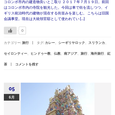
コロンボ市内の建造物良いとこ取り ２０１７年７月１９日。前回
はコロンボ市内の寺院を観光した。今回は車で街を流しつつ、イ
ギリス統治時代の建物が混在する街並みを楽しむ。 こちらは旧国
会議事堂。現在は大統領官邸として使われてい […]
0
カテゴリー:
旅行
タグ:
カレー
、
シーギリヤロック
、
スリランカ
、
セイロンティー
、
ヒンドゥー教
、
仏教
、
南アジア
、
旅行
、
海外旅行
、
紅
茶
コメントを残す
05
6月