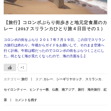
【旅行】コロンボぶらり街歩きと地元定食屋のカ
レー（2017 スリランカひとり旅４日目その１）
コロンボの街をぶらり ２０１７年７月１９日。この日でスリラン
カ旅行は終わり。午後からガイドをお願いして、そのまま空港へ
行く計画。午前は暇だったのでコロンボの街をぶらつくことにし
た。何となく海が見たくなったので、海の方面を […]
+1
カテゴリー:
旅行
タグ:
カレー
、
シーギリヤロック
、
スリランカ
、
セイロンティー
、
ヒンドゥー教
、
仏教
、
南アジア
、
旅行
、
海外旅行
、
紅
茶
コメントを残す