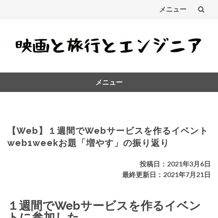
メニュー
コ
ン
テ
メニュー
ン
コ
ツ
ン
テ
へ
ン
【Web】１週間でWebサービスを作るイベント
ス
ツ
web1weekお題「増やす」の振り返り
へ
キ
ス
投稿日：2021年3月6日
キ
最終更新日：2021年7月21日
ッ
ッ
プ
プ
１週間でWebサービスを作るイベン
トに参加した