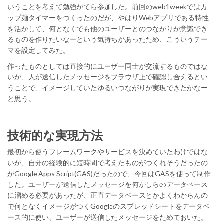
いうことを考えて勉強がてら参加した。前回のweb1weekではカ
ップ麺タイマーをつくったのだが、やはりWebアプリである特性
を活かして、何となくでも他のユーザーとのつながりが意識でき
るものを作りたいなーという気持ちがあったため、こういうテー
マを設定してみた。
作ったものとしては直接的にユーザー同士が交流するものではな
いが、人が送信したメッセージをブラウザ上で確認し合えるとい
うことで、イメージしていたゆるいつながりが実現できたかなー
と思う。
技術的な実現方法
最初から使うフレームワークやサービスを決めていたわけではな
いが、自分の経験的に短時間で考えたものがつくれそうだったの
がGoogle Apps Script(GAS)だったので、今回はGASを使って制作
した。ユーザーが送信したメッセージを何かしらのデータベース
に溜める必要があったが、正直データベースとかよくわからんの
で何となくイメージがつくGoogleのスプレッドシートをデータベ
ース的に使い、ユーザーが送信したメッセージをためておいた。