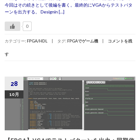
今回はその続きとして後編を書く。最終的にVGAからテストパタ
ーンを出力する。 Designin […]
0
カテゴリー:
FPGA/HDL
タグ:
FPGAでゲーム機
コメントを残
す
28
10月