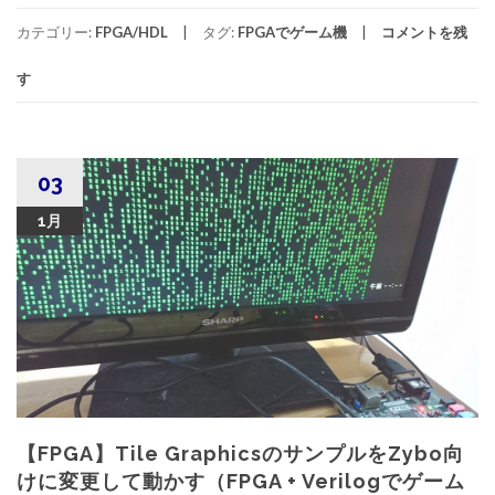
カテゴリー:
FPGA/HDL
タグ:
FPGAでゲーム機
コメントを残
す
03
1月
【FPGA】Tile GraphicsのサンプルをZybo向
けに変更して動かす（FPGA + Verilogでゲーム