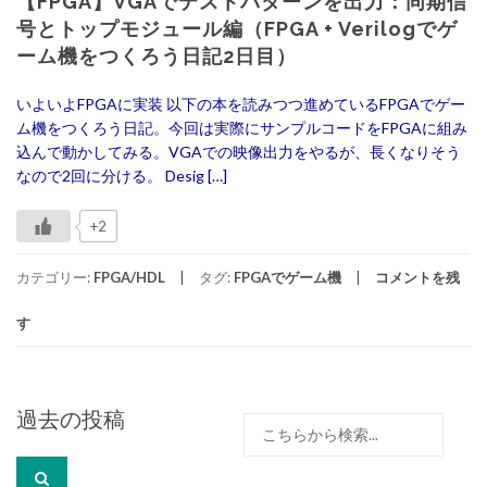
【FPGA】VGAでテストパターンを出力：同期信
号とトップモジュール編（FPGA + Verilogでゲ
ーム機をつくろう日記2日目）
いよいよFPGAに実装 以下の本を読みつつ進めているFPGAでゲー
ム機をつくろう日記。今回は実際にサンプルコードをFPGAに組み
込んで動かしてみる。VGAでの映像出力をやるが、長くなりそう
なので2回に分ける。 Desig […]
+2
カテゴリー:
FPGA/HDL
タグ:
FPGAでゲーム機
コメントを残
す
投
過去の投稿
検
稿
索:
ナ