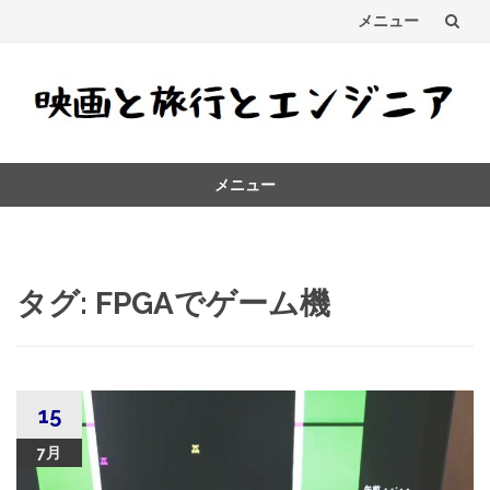
メニュー
コ
ン
テ
メニュー
ン
コ
ツ
ン
テ
へ
ン
タグ:
FPGAでゲーム機
ス
ツ
へ
キ
ス
キ
ッ
ッ
15
プ
プ
7月