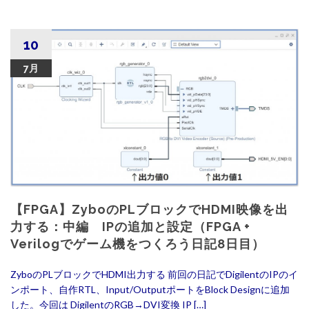
10
7月
【FPGA】ZyboのPLブロックでHDMI映像を出
力する：中編 IPの追加と設定（FPGA +
Verilogでゲーム機をつくろう日記8日目）
ZyboのPLブロックでHDMI出力する 前回の日記でDigilentのIPのイ
ンポート、自作RTL、Input/OutputポートをBlock Designに追加
した。今回は DigilentのRGB→DVI変換 IP […]