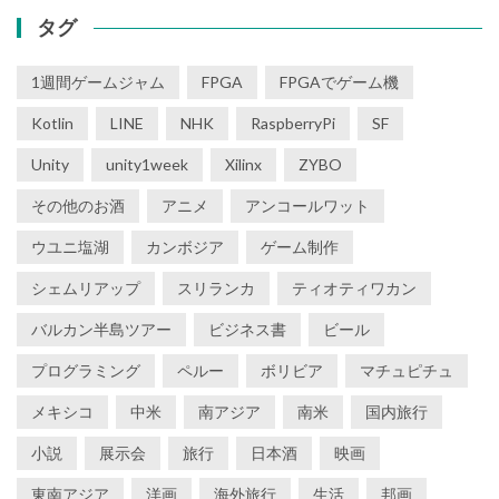
タグ
1週間ゲームジャム
FPGA
FPGAでゲーム機
Kotlin
LINE
NHK
RaspberryPi
SF
Unity
unity1week
Xilinx
ZYBO
その他のお酒
アニメ
アンコールワット
ウユニ塩湖
カンボジア
ゲーム制作
シェムリアップ
スリランカ
ティオティワカン
バルカン半島ツアー
ビジネス書
ビール
プログラミング
ペルー
ボリビア
マチュピチュ
メキシコ
中米
南アジア
南米
国内旅行
小説
展示会
旅行
日本酒
映画
東南アジア
洋画
海外旅行
生活
邦画