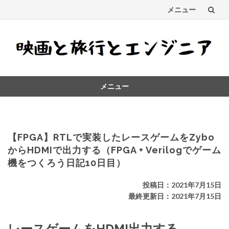
メニュー
コ
ン
テ
メニュー
ン
コ
ツ
ン
テ
へ
ン
【FPGA】RTLで実装したレースゲームをZybo
ス
ツ
からHDMIで出力する（FPGA + Verilogでゲーム
へ
機をつくろう日記10日目）
キ
ス
キ
ッ
投稿日：2021年7月15日
ッ
最終更新日：2021年7月15日
プ
プ
レースゲームをHDMI出力する