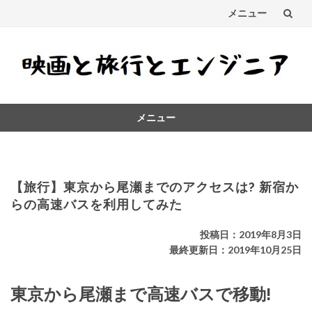
メニュー
コ
ン
テ
メニュー
ン
コ
ツ
ン
テ
へ
ン
【旅行】東京から尾瀬までのアクセスは? 新宿か
ス
ツ
らの高速バスを利用してみた
へ
キ
ス
投稿日：2019年8月3日
キ
最終更新日：2019年10月25日
ッ
ッ
プ
プ
東京から尾瀬まで高速バスで移動!