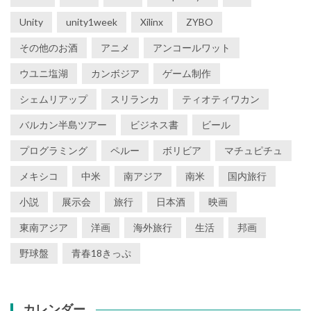
Unity
unity1week
Xilinx
ZYBO
その他のお酒
アニメ
アンコールワット
ウユニ塩湖
カンボジア
ゲーム制作
シェムリアップ
スリランカ
ティオティワカン
バルカン半島ツアー
ビジネス書
ビール
プログラミング
ペルー
ボリビア
マチュピチュ
メキシコ
中米
南アジア
南米
国内旅行
小説
展示会
旅行
日本酒
映画
東南アジア
洋画
海外旅行
生活
邦画
野球盤
青春18きっぷ
カレンダー