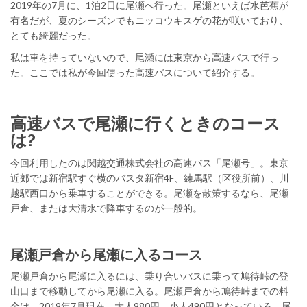
2019年の7月に、1泊2日に尾瀬へ行った。尾瀬といえば水芭蕉が
有名だが、夏のシーズンでもニッコウキスゲの花が咲いており、
とても綺麗だった。
私は車を持っていないので、尾瀬には東京から高速バスで行っ
た。ここでは私が今回使った高速バスについて紹介する。
高速バスで尾瀬に行くときのコース
は?
今回利用したのは関越交通株式会社の高速バス「尾瀬号」。東京
近郊では新宿駅すぐ横のバスタ新宿4F、練馬駅（区役所前）、川
越駅西口から乗車することができる。尾瀬を散策するなら、尾瀬
戸倉、または大清水で降車するのが一般的。
尾瀬戸倉から尾瀬に入るコース
尾瀬戸倉から尾瀬に入るには、乗り合いバスに乗って鳩待峠の登
山口まで移動してから尾瀬に入る。尾瀬戸倉から鳩待峠までの料
金は、2019年7月現在、大人980円、小人490円となっている。尾