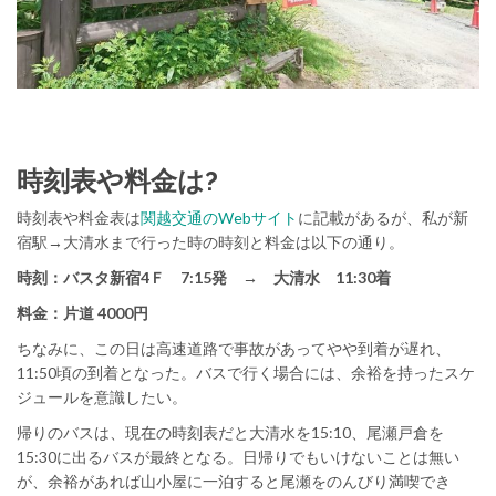
時刻表や料金は?
時刻表や料金表は
関越交通のWebサイト
に記載があるが、私が新
宿駅→大清水まで行った時の時刻と料金は以下の通り。
時刻：バスタ新宿4Ｆ 7:15発 → 大清水 11:30着
料金：片道 4000円
ちなみに、この日は高速道路で事故があってやや到着が遅れ、
11:50頃の到着となった。バスで行く場合には、余裕を持ったスケ
ジュールを意識したい。
帰りのバスは、現在の時刻表だと大清水を15:10、尾瀬戸倉を
15:30に出るバスが最終となる。日帰りでもいけないことは無い
が、余裕があれば山小屋に一泊すると尾瀬をのんびり満喫でき