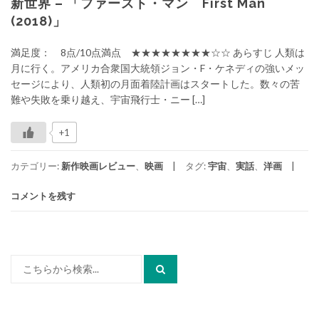
新世界 – 「ファースト・マン First Man
(2018)」
満足度： 8点/10点満点 ★★★★★★★★☆☆ あらすじ 人類は
月に行く。アメリカ合衆国大統領ジョン・F・ケネディの強いメッ
セージにより、人類初の月面着陸計画はスタートした。数々の苦
難や失敗を乗り越え、宇宙飛行士・ニー […]
+1
カテゴリー:
新作映画レビュー
、
映画
タグ:
宇宙
、
実話
、
洋画
コメントを残す
検
索: