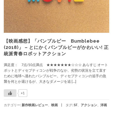
【映画感想】「バンブルビー Bumblebee
(2018)」 – とにかくバンブルビーがかわいい! 正
統派青春ロボットアクション
満足度： 7点/10点満点 ★★★★★★★☆☆☆ あらすじ オート
ボットとディセプティコンが戦争のなか、劣勢の状況を立て直す
ために地球へ逃れたバンブルビー。ディセプティコンの追手の急
襲を何とか退けるが、大きなダメージを追 […]
+1
カテゴリー:
新作映画レビュー
、
映画
タグ:
SF
、
アクション
、
洋画