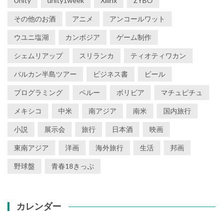
Unity
unity1week
Xilinx
ZYBO
その他のお酒
アニメ
アンコールワット
ウユニ塩湖
カンボジア
ゲーム制作
シェムリアップ
スリランカ
ティオティワカン
バルカン半島ツアー
ビジネス書
ビール
プログラミング
ペルー
ボリビア
マチュピチュ
メキシコ
中米
南アジア
南米
国内旅行
小説
展示会
旅行
日本酒
映画
東南アジア
洋画
海外旅行
生活
邦画
野球盤
青春18きっぷ
カレンダー