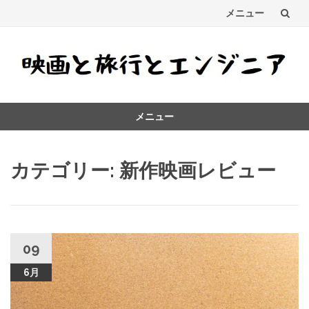
メニュー
コ
ン
テ
メニュー
ン
コ
ツ
ン
カテゴリー:
新作映画レビュー
テ
へ
ン
ス
ツ
へ
キ
ス
キ
09
ッ
ッ
6月
プ
プ