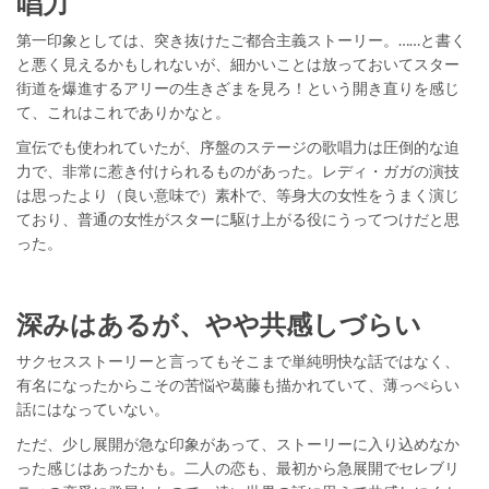
唱力
第一印象としては、突き抜けたご都合主義ストーリー。……と書く
と悪く見えるかもしれないが、細かいことは放っておいてスター
街道を爆進するアリーの生きざまを見ろ！という開き直りを感じ
て、これはこれでありかなと。
宣伝でも使われていたが、序盤のステージの歌唱力は圧倒的な迫
力で、非常に惹き付けられるものがあった。レディ・ガガの演技
は思ったより（良い意味で）素朴で、等身大の女性をうまく演じ
ており、普通の女性がスターに駆け上がる役にうってつけだと思
った。
深みはあるが、やや共感しづらい
サクセスストーリーと言ってもそこまで単純明快な話ではなく、
有名になったからこその苦悩や葛藤も描かれていて、薄っぺらい
話にはなっていない。
ただ、少し展開が急な印象があって、ストーリーに入り込めなか
った感じはあったかも。二人の恋も、最初から急展開でセレブリ