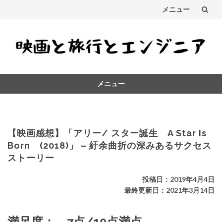
メニュー
コ
ン
テ
メニュー
ン
コ
ツ
ン
テ
へ
ン
【映画感想】「アリー/ スター誕生 A Star Is
ス
ツ
Born (2018)」 – 紆余曲折の深みあるサクセス
へ
ストーリー
キ
ス
キ
ッ
投稿日：2019年4月4日
ッ
最終更新日：2021年3月14日
プ
プ
満足度： 7点/10点満点