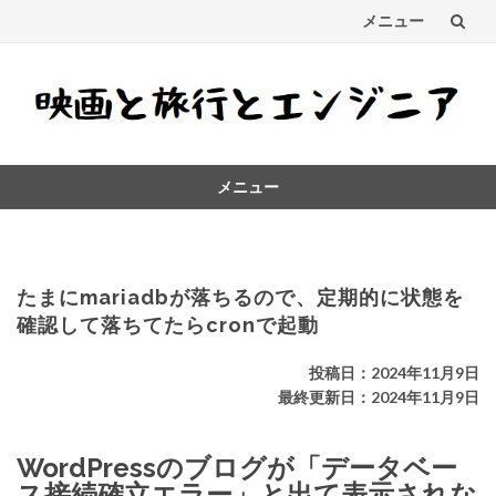
メニュー
コ
ン
テ
メニュー
ン
コ
ツ
ン
テ
へ
ン
たまにmariadbが落ちるので、定期的に状態を
ス
ツ
確認して落ちてたらcronで起動
へ
キ
ス
投稿日：2024年11月9日
キ
最終更新日：2024年11月9日
ッ
ッ
プ
プ
WordPressのブログが「データベー
ス接続確立エラー」と出て表示されな