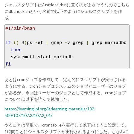
シェルスクリプトは/usr/local/binに置くのがよさそうなのでこちら
にdbcheck.shという名前で以下のようにシェルスクリプトを作
成。
#!/bin/bash
if
((
 $
(
ps 
-
ef 
|
 grep 
-
v grep 
|
 grep mariadbd 
|
then
fi
あとはcronジョブを作成して、定期的にスクリプトが実行される
ようにする。cronジョブはシステムのジョブとユーザーのジョブ
があるが、今回はユーザーのジョブとして作成する。cronジョブ
については以下を読んで勉強した。
https://learning.lpi.org/ja/learning-materials/102-
500/107/107.2/107.2_01/
やることは簡単で、crontab -eを実行して以下のように設定して、
1時間ごとにシェルスクリプトが実行されるようにした。ちなみに