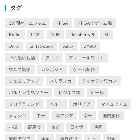
タグ
1週間ゲームジャム
FPGA
FPGAでゲーム機
Kotlin
LINE
NHK
RaspberryPi
SF
Unity
unity1week
Xilinx
ZYBO
その他のお酒
アニメ
アンコールワット
ウユニ塩湖
カンボジア
ゲーム制作
シェムリアップ
スリランカ
ティオティワカン
バルカン半島ツアー
ビジネス書
ビール
プログラミング
ペルー
ボリビア
マチュピチュ
メキシコ
中米
南アジア
南米
国内旅行
小説
展示会
旅行
日本酒
映画
東南アジア
洋画
海外旅行
生活
邦画