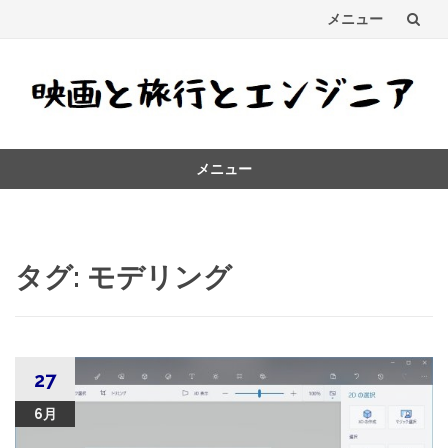
メニュー
コ
ン
テ
メニュー
ン
コ
ツ
ン
テ
へ
ン
タグ:
モデリング
ス
ツ
へ
キ
ス
キ
ッ
ッ
27
プ
プ
6月