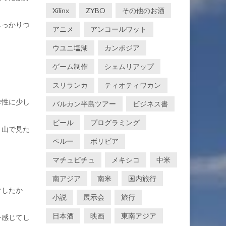
Xilinx
ZYBO
その他のお酒
しっかりつ
アニメ
アンコールワット
ウユニ塩湖
カンボジア
ゲーム制作
シェムリアップ
スリランカ
ティオティワカン
作性に少し
バルカン半島ツアー
ビジネス書
ビール
プログラミング
、山で見た
。
ペルー
ボリビア
マチュピチュ
メキシコ
中米
南アジア
南米
国内旅行
けしたか
小説
展示会
旅行
日本酒
映画
東南アジア
を感じてし