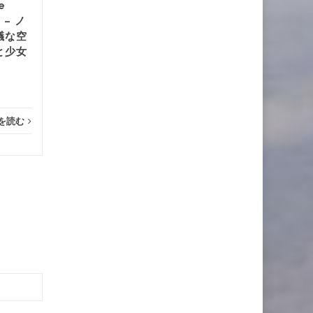
e
ゲーム
続きを読む
 – ノ
ゲーム
議な空
と少女
を読む