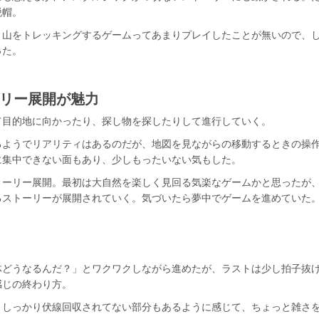
脱帽。
。山をトレッキングするゲームってあまりプレイしたことが無いので、
った。
リー展開が魅力
て目的地に向かったり、探し物を探したりして進行していく。
るようでリアリティはあるのだが、地図を見ながらの移動するときの操
に集中できない面もあり、少しもったいない気もした。
トーリー展開。最初は大自然を楽しく見回る気楽なゲームかと思ったが
るストーリーが展開されていく。気づいたら夢中でゲームを進めていた
体どうなるんだ？」とワクワクしながら進めたが、ラストは少し拍子抜
感じの終わり方。
、しっかり伏線回収されてない部分もあるように感じて、ちょっと雑さ