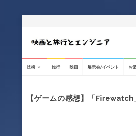
コ
技術
旅行
映画
展示会/イベント
お
ン
テ
ン
ツ
へ
【ゲームの感想】「Firewat
ス
キ
ッ
プ