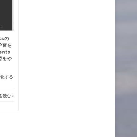
で”Previous data from
22
this run ID was found.
21
“と表示が出た時の対処＆
Run IDの上書き方法
ML-Agentsの学習を実行した
tsの
らエラー発生 Unity...
...
学習を
nts
Unity
続きを読む
Unity
習をや
速化する
を読む