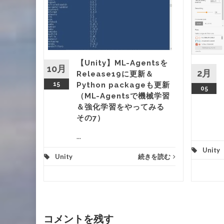
境で学習
する
機械学習
てみる
【Unity】ML-Agentsを
10月
2月
Release19に更新＆
15
Python packageも更新
きを読む
05
（ML-Agentsで機械学習
＆強化学習をやってみる
その7）
...
Unity
Unity
続きを読む
コメントを残す