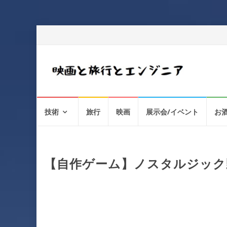
コ
技術
旅行
映画
展示会/イベント
お
ン
テ
ン
ツ
へ
【自作ゲーム】ノスタルジック
ス
キ
ッ
プ