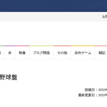
コ
お
ン
テ
ン
酒
本
映像
ブログ関係
その他
自作ゲーム
雑記
ツ
へ
ス
野球盤
キ
ッ
投稿日：2019
最終更新日：2019
プ