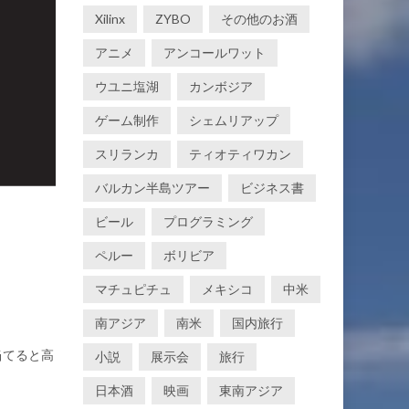
Xilinx
ZYBO
その他のお酒
アニメ
アンコールワット
ウユニ塩湖
カンボジア
ゲーム制作
シェムリアップ
スリランカ
ティオティワカン
バルカン半島ツアー
ビジネス書
ビール
プログラミング
ペルー
ボリビア
マチュピチュ
メキシコ
中米
南アジア
南米
国内旅行
当てると高
小説
展示会
旅行
日本酒
映画
東南アジア