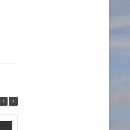
【Unity】 ML-Agents
1月
1月