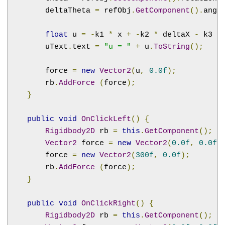
        deltaTheta 
=
 refObj
.
GetComponent
().
angu
float
 u 
=
-
k1 
*
 x 
+
-
k2 
*
 deltaX 
-
 k3 
*
        uText
.
text 
=
"u = "
+
 u
.
ToString
();
        force 
=
new
Vector2
(
u
,
0.0f
);
        rb
.
AddForce
(
force
);
}
public
void
OnClickLeft
()
{
Rigidbody2D
 rb 
=
this
.
GetComponent
();
Vector2
 force 
=
new
Vector2
(
0.0f
,
0.0f
)
        force 
=
new
Vector2
(
300f
,
0.0f
);
        rb
.
AddForce
(
force
);
}
public
void
OnClickRight
()
{
Rigidbody2D
 rb 
=
this
.
GetComponent
();