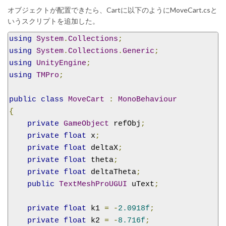
オブジェクトが配置できたら、Cartに以下のようにMoveCart.csと
いうスクリプトを追加した。
using
System
.
Collections
;
using
System
.
Collections
.
Generic
;
using
UnityEngine
;
using
TMPro
;
public
class
MoveCart
:
MonoBehaviour
{
private
GameObject
 refObj
;
private
float
 x
;
private
float
 deltaX
;
private
float
 theta
;
private
float
 deltaTheta
;
public
TextMeshProUGUI
 uText
;
private
float
 k1 
=
-
2.0918f
;
private
float
 k2 
=
-
8.716f
;