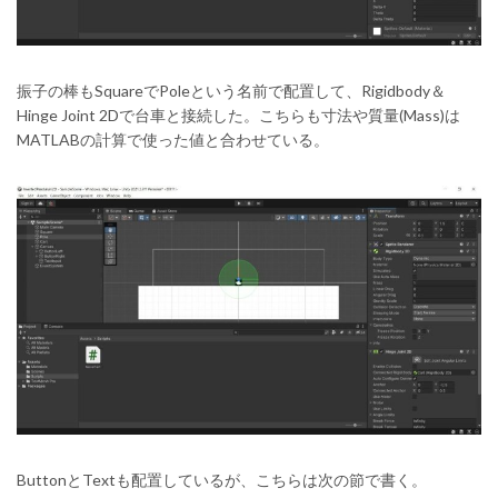
振子の棒もSquareでPoleという名前で配置して、Rigidbody＆
Hinge Joint 2Dで台車と接続した。こちらも寸法や質量(Mass)は
MATLABの計算で使った値と合わせている。
ButtonとTextも配置しているが、こちらは次の節で書く。