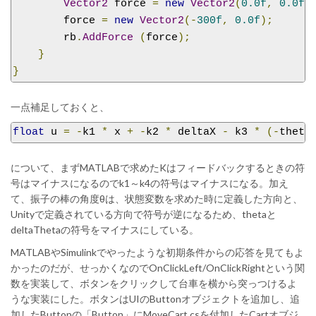
Vector2
 force 
=
new
Vector2
(
0.0f
,
0.0f
)
        force 
=
new
Vector2
(-
300f
,
0.0f
);
        rb
.
AddForce
(
force
);
}
}
一点補足しておくと、
float
 u 
=
-
k1 
*
 x 
+
-
k2 
*
 deltaX 
-
 k3 
*
(-
theta
について、まずMATLABで求めたKはフィードバックするときの符
号はマイナスになるのでk1～k4の符号はマイナスになる。加え
て、振子の棒の角度θは、状態変数を求めた時に定義した方向と、
Unityで定義されている方向で符号が逆になるため、thetaと
deltaThetaの符号をマイナスにしている。
MATLABやSimulinkでやったような初期条件からの応答を見てもよ
かったのだが、せっかくなのでOnClickLeft/OnClickRightという関
数を実装して、ボタンをクリックして台車を横から突っつけるよ
うな実装にした。ボタンはUIのButtonオブジェクトを追加し、追
加したButtonの「Button」にMoveCart.csを付加したCartオブジ