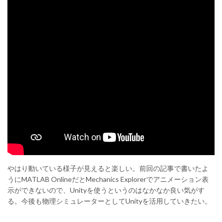
やはり動いている様子が見えると楽しい。前回の記事で書いたよ
うにMATLAB OnlineだとMechanics Explorerでアニメーション表
示ができないので、Unityを使うというのはなかなか良い気がす
る。今後も物理シミュレーターとしてUnityを活用していきたい。