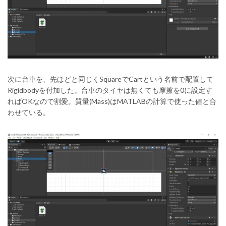
次に台車を、先ほどと同じくSquareでCartという名前で配置して
Rigidbodyを付加した。台車のタイヤは無くても摩擦を0に設定す
ればOKなので割愛。質量(Mass)はMATLABの計算で使った値と合
わせている。