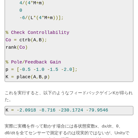
4
/(
4
*
M
+
m
)
0
-
6
/(
L
*(
4
*
M
+
m
))];
%
Check
Controllability
Co
=
 ctrb
(
A
,
B
);
rank
(
Co
)
%
Pole
/
Feedback
Gain
p 
=
[-
0.5
-
1.0
-
1.5
-
2.0
];
K 
=
 place
(
A
,
B
,
p
)
これを実行すると、以下のようなフィードバックゲインKが得られ
た。
K 
=
-
2.0918
-
8.716
-
230.1724
-
79.9546
実際に実機を作って動かす場合には各状態変数x、dx/dt、θ、
dθ/dtを全てセンサーで測定するのは現実的ではないが、Unityで