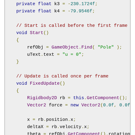
private
float
 k3 
=
-
230.1724f
;
private
float
 k4 
=
-
79.9546f
;
// Start is called before the first frame u
void
Start
()
{
        refObj 
=
GameObject
.
Find
(
"Pole"
);
        uText
.
text 
=
"u = 0"
;
}
// Update is called once per frame
void
FixedUpdate
()
{
Rigidbody2D
 rb 
=
this
.
GetComponent
();
Vector2
 force 
=
new
Vector2
(
0.0f
,
0.0f
)
        x 
=
 rb
.
position
.
x
;
        deltaX 
=
 rb
.
velocity
.
x
;
        theta 
=
 refObj
.
GetComponent
().
rotation 