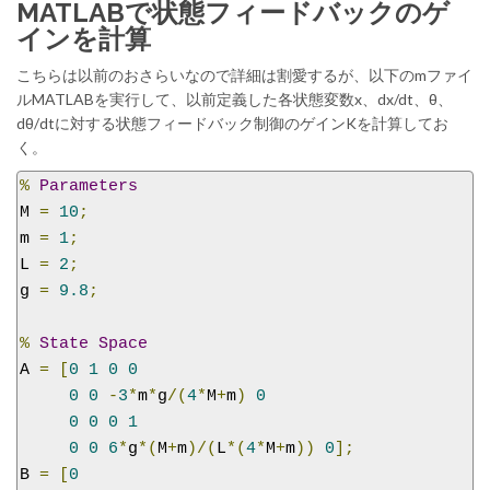
MATLABで状態フィードバックのゲ
インを計算
こちらは以前のおさらいなので詳細は割愛するが、以下のmファイ
ルMATLABを実行して、以前定義した各状態変数x、dx/dt、θ、
dθ/dtに対する状態フィードバック制御のゲインKを計算してお
く。
%
Parameters
M 
=
10
;
m 
=
1
;
L 
=
2
;
g 
=
9.8
;
%
State
Space
A 
=
[
0
1
0
0
0
0
-
3
*
m
*
g
/(
4
*
M
+
m
)
0
0
0
0
1
0
0
6
*
g
*(
M
+
m
)/(
L
*(
4
*
M
+
m
))
0
];
B 
=
[
0