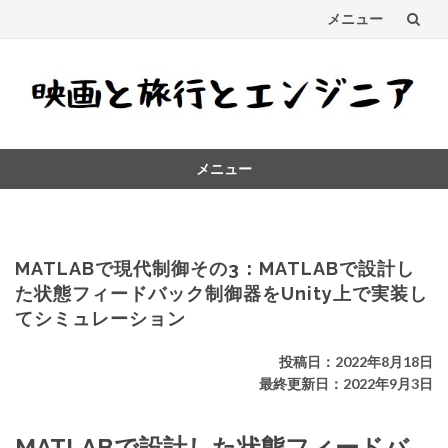
メニュー
コ
ン
テ
メニュー
ン
コ
ツ
ン
テ
へ
ン
MATLABで現代制御その3：MATLABで設計し
ス
ツ
た状態フィードバック制御器をUnity上で実装し
へ
てシミュレーション
キ
ス
キ
ッ
投稿日：2022年8月18日
ッ
最終更新日：2022年9月3日
プ
プ
MATLABで設計した状態フィードバ