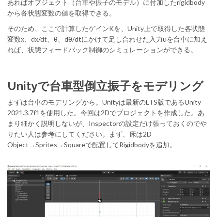
あればオブジェクト（台車や振子のモデル）に付加したrigidbody
から各状態変数の値を取得できる。
そのため、ここで計算したゲインKを、Unity上で取得した各状態
変数x、dx/dt、θ、dθ/dtにかけて足し合わせた入力uを台車に加え
れば、状態フィードバック制御のシミュレーションができる。
Unityで台車型倒立振子をモデリング
まずは台車のモデリングから。Unityは最新のLTS版であるUnity
2021.3.7f1を使用した。今回は2Dでプロジェクトを作成した。あ
まり細かく説明しないが、Inspectorの設定だけ張っておくのでや
りたい人は参考にしてください。まず、床は2D
Object→Sprites→Squareで配置してRigidbodyを追加。