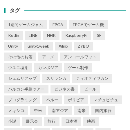
タグ
1週間ゲームジャム
FPGA
FPGAでゲーム機
Kotlin
LINE
NHK
RaspberryPi
SF
Unity
unity1week
Xilinx
ZYBO
その他のお酒
アニメ
アンコールワット
ウユニ塩湖
カンボジア
ゲーム制作
シェムリアップ
スリランカ
ティオティワカン
バルカン半島ツアー
ビジネス書
ビール
プログラミング
ペルー
ボリビア
マチュピチュ
メキシコ
中米
南アジア
南米
国内旅行
小説
展示会
旅行
日本酒
映画