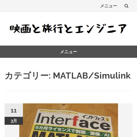
メニュー
コ
ン
テ
メニュー
ン
コ
ツ
ン
カテゴリー:
MATLAB/Simulink
テ
へ
ン
ス
ツ
へ
キ
ス
キ
11
ッ
ッ
3月
プ
プ