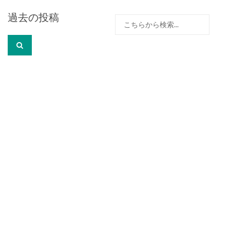
投
過去の投稿
検
稿
索:
ナ
ビ
ゲ
ー
シ
ョ
ン