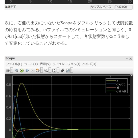
次に、右側の出力につないだScopeをダブルクリックして状態変数
の応答をみてみる。mファイルでのシミュレーションと同じく、θ
が0.1[rad]傾いた状態からスタートして、各状態変数が0に収束し
て安定化していることがわかる。