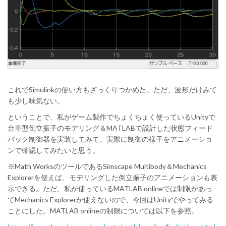
これでSimulinkの使い方もざっくりつかめた。ただ、波形だけみて
も少し味気ない。
ということで、私がゲーム製作でちょくちょく使っているUnityで
台車型倒立振子のモデリング＆MATLABで設計した状態フィード
バック制御器を実装してみて、実際に制御の様子をアニメーショ
ンで確認してみたいと思う。
※Math WorksのツールであるSimscape Multibody＆Mechanics
Explorerを使えば、モデリングした倒立振子のアニメーションも表
示できる。ただ、私が使っているMATLAB onlineでは制限があっ
てMechanics Explorerが使えないので、今回はUnityでやってみる
ことにした。MATLAB onlineの制限については以下を参照。