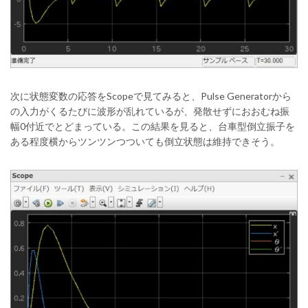
次に状態変数の応答をScopeで見てみると、Pulse Generatorから
の入力がくるたびに波形が乱れているが、発散せずにおおむね振
幅0付近でとどまっている。この結果を見ると、台車型倒立振子を
ある程度横からツンツンつついても倒立状態は維持できそう。