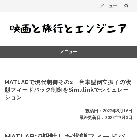
メニュー
コ
ン
テ
メニュー
ン
コ
ツ
ン
テ
へ
ン
MATLABで現代制御その2：台車型倒立振子の状
ス
ツ
態フィードバック制御をSimulinkでシミュレー
へ
ション
キ
ス
キ
ッ
投稿日：2022年8月16日
ッ
最終更新日：2022年9月3日
プ
プ
MATLABで設計した状態フィードバ