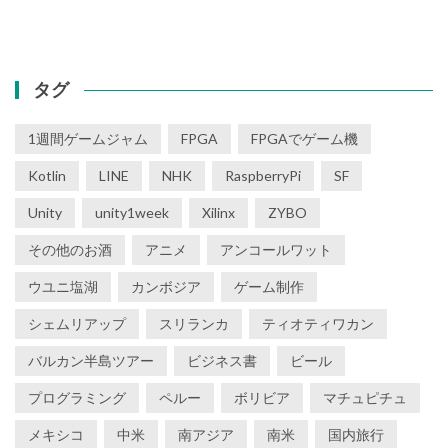
タグ
1週間ゲームジャム
FPGA
FPGAでゲーム機
Kotlin
LINE
NHK
RaspberryPi
SF
Unity
unity1week
Xilinx
ZYBO
その他のお酒
アニメ
アンコールワット
ウユニ塩湖
カンボジア
ゲーム制作
シェムリアップ
スリランカ
ティオティワカン
バルカン半島ツアー
ビジネス書
ビール
プログラミング
ペルー
ボリビア
マチュピチュ
メキシコ
中米
南アジア
南米
国内旅行