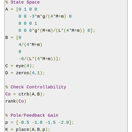
%
State
Space
A 
=
[
0
1
0
0
0
0
-
3
*
m
*
g
/(
4
*
M
+
m
)
0
0
0
0
1
0
0
6
*
g
*(
M
+
m
)/(
L
*(
4
*
M
+
m
))
0
];
B 
=
[
0
4
/(
4
*
M
+
m
)
0
-
6
/(
L
*(
4
*
M
+
m
))];
C 
=
 eye
(
4
);
D 
=
 zeros
(
4
,
1
);
%
Check
Controllability
Co
=
 ctrb
(
A
,
B
);
rank
(
Co
)
%
Pole
/
Feedback
Gain
p 
=
[-
0.5
-
1.0
-
1.5
-
2.0
];
K 
=
 place
(
A
,
B
,
p
);