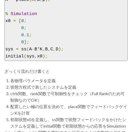
%
Simulation
x0 
=
[
0
;
0
;
0.1
;
0
];
sys 
=
 ss
(
A
-
B
*
K
,
B
,
C
,
D
);
initial
(
sys
,
x0
);
ざっくり流れだけ書くと
各物理パラメータを定義
状態方程式で表したシステムを定義
ctrb関数、rank関数で可制御性をチェック（Full Rankのため可
制御なのでOK）
配置したい極の位置を決めて、place関数でフィードバックゲイ
ンKを計算
初期状態x0を定義し、ss関数で状態フィードバックをかけたシ
ステムを定義してinitial関数で初期状態からの応答をSimulation