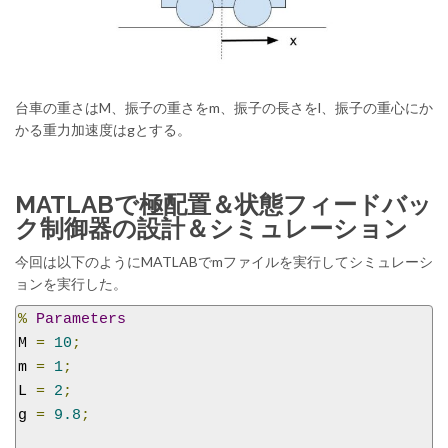
台車の重さはM、振子の重さをm、振子の長さをl、振子の重心にか
かる重力加速度はgとする。
MATLABで極配置＆状態フィードバッ
ク制御器の設計＆シミュレーション
今回は以下のようにMATLABでmファイルを実行してシミュレーシ
ョンを実行した。
%
Parameters
M 
=
10
;
m 
=
1
;
L 
=
2
;
g 
=
9.8
;