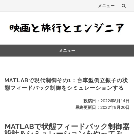
メニュー
コ
ン
テ
メニュー
ン
コ
ツ
ン
テ
へ
ン
MATLABで現代制御その1：台車型倒立振子の状
ス
ツ
態フィードバック制御をシミュレーションする
へ
キ
ス
投稿日：2022年8月14日
キ
最終更新日：2022年8月20日
ッ
ッ
プ
プ
MATLABで状態フィードバック制御器
設計＆シミュレーションをやってみ