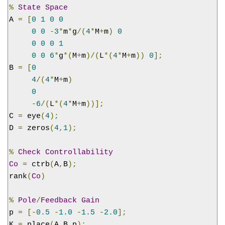
%
State
Space
A 
=
[
0
1
0
0
0
0
-
3
*
m
*
g
/(
4
*
M
+
m
)
0
0
0
0
1
0
0
6
*
g
*(
M
+
m
)/(
L
*(
4
*
M
+
m
))
0
];
B 
=
[
0
4
/(
4
*
M
+
m
)
0
-
6
/(
L
*(
4
*
M
+
m
))];
C 
=
 eye
(
4
);
D 
=
 zeros
(
4
,
1
);
%
Check
Controllability
Co
=
 ctrb
(
A
,
B
);
rank
(
Co
)
%
Pole
/
Feedback
Gain
p 
=
[-
0.5
-
1.0
-
1.5
-
2.0
];
K 
=
 place
(
A
,
B
,
p
);