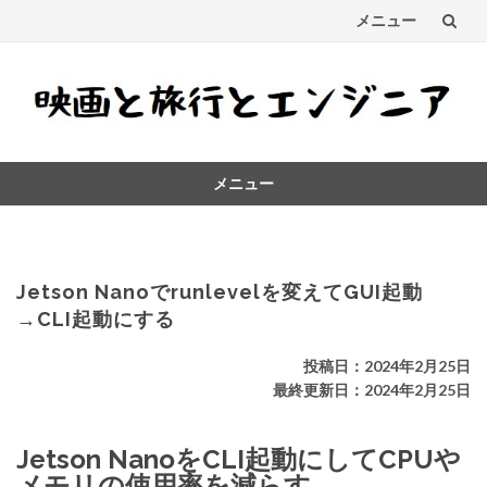
メニュー
コ
ン
テ
メニュー
ン
コ
ツ
ン
テ
へ
ン
Jetson Nanoでrunlevelを変えてGUI起動
ス
ツ
→CLI起動にする
へ
キ
ス
投稿日：2024年2月25日
キ
最終更新日：2024年2月25日
ッ
ッ
プ
プ
Jetson NanoをCLI起動にしてCPUや
メモリの使用率を減らす