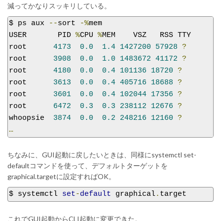
減ってかなりスッキリしている。
$ ps aux 
--
sort 
-%
mem

USER       PID 
%
CPU 
%
MEM    VSZ   RSS TTY      S
root      
4173
0.0
1.4
1427200
57928
?
root      
3908
0.0
1.0
1483672
41172
?
root      
4180
0.0
0.4
101136
18720
?
root      
3613
0.0
0.4
405716
18688
?
root      
3601
0.0
0.4
102044
17356
?
root      
6472
0.3
0.3
238112
12676
?
whoopsie  
3874
0.0
0.2
248216
12160
?
…
ちなみに、GUI起動に戻したいときは、同様にsystemctl set-
defaultコマンドを使って、デフォルトターゲットを
graphical.targetに設定すればOK。
$ systemctl 
set
-
default
 graphical
.
target
これでGUI起動からCLI起動に変更できた。