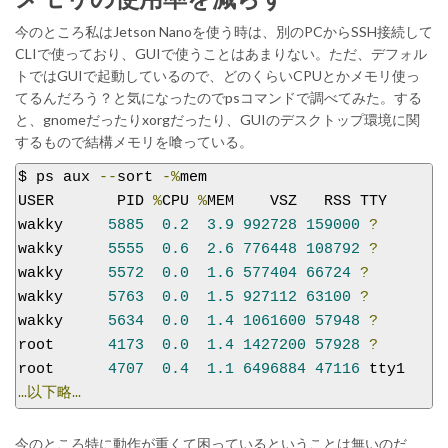
今のところ私はJetson Nanoを使う時は、別のPCからSSH接続して
CLIで使っており、GUIで使うことはあまりない。ただ、デフォル
トではGUIで起動しているので、どのくらいCPUとかメモリ使っ
てるんだろう？と気になったのでpsコマンドで調べてみた。する
と、gnomeだったりxorgだったり、GUIのデスクトップ環境に関
するもので結構メモリを喰っている。
$ ps aux 
--
sort 
-%
mem

USER       PID 
%
CPU 
%
MEM    VSZ   RSS TTY      S
wakky     
5885
0.2
3.9
992728
159000
?
wakky     
5555
0.6
2.6
776448
108792
?
wakky     
5572
0.0
1.6
577404
66724
?
wakky     
5763
0.0
1.5
927112
63100
?
wakky     
5634
0.0
1.4
1061600
57948
?
root      
4173
0.0
1.4
1427200
57928
?
root      
4707
0.4
1.1
6496884
47116
 tty1    
…以下略…
今のところ特に動作が重くて困っているということは無いのだ