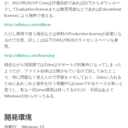
が、XILLYBUSのIP Coreは評価目的であれば以下からダウンロー
ドしてEvaluation licenseまたは教育用途などであればEducational
licenseにより無料で使える。
http://xillybus.com/xillinux
ただし商用で使う場合などは有料のProduction licenseが必要にな
るので注意。詳しくは以下のXILLYBUSのライセンスページを参
照。
http://xillybus.com/licensing
残念ながら現段階ではZyboはサポートの対象外になってしまった
ようだが、ファイル自体は公開されているので試してみたとこ
ろ、特に問題なく使えたので手順をメモしておく。Zyboに入れる
ためにあれこれと操作を行う母艦PCはLinuxでやるケースが多いと
思うし、私も一応Linux環境は持ってるのだが、今回はあえて
Windows10からやってみる。
開発環境
母艦PC：Windows 10