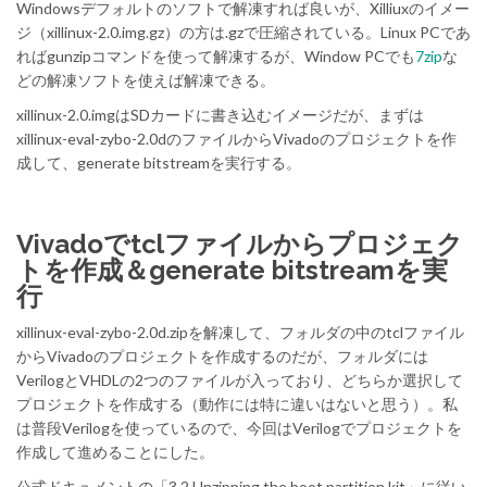
Windowsデフォルトのソフトで解凍すれば良いが、Xilliuxのイメー
ジ（xillinux-2.0.img.gz）の方は.gzで圧縮されている。Linux PCであ
ればgunzipコマンドを使って解凍するが、Window PCでも
7zip
な
どの解凍ソフトを使えば解凍できる。
xillinux-2.0.imgはSDカードに書き込むイメージだが、まずは
xillinux-eval-zybo-2.0dのファイルからVivadoのプロジェクトを作
成して、generate bitstreamを実行する。
Vivadoでtclファイルからプロジェク
トを作成＆generate bitstreamを実
行
xillinux-eval-zybo-2.0d.zipを解凍して、フォルダの中のtclファイル
からVivadoのプロジェクトを作成するのだが、フォルダには
VerilogとVHDLの2つのファイルが入っており、どちらか選択して
プロジェクトを作成する（動作には特に違いはないと思う）。私
は普段Verilogを使っているので、今回はVerilogでプロジェクトを
作成して進めることにした。
公式ドキュメントの「3.2 Unzipping the boot partition kit」に従い