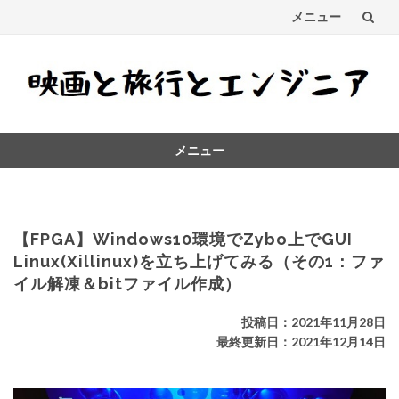
メニュー
コ
ン
テ
メニュー
ン
コ
ツ
ン
テ
へ
ン
【FPGA】Windows10環境でZybo上でGUI
ス
ツ
Linux(Xillinux)を立ち上げてみる（その1：ファ
へ
イル解凍＆bitファイル作成）
キ
ス
キ
ッ
投稿日：2021年11月28日
ッ
最終更新日：2021年12月14日
プ
プ