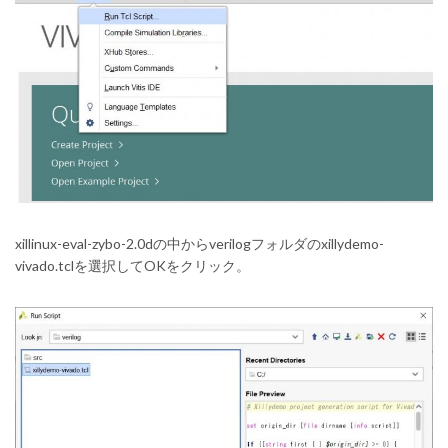
xillinux-eval-zybo-2.0dの中からverilogフォルダのxillydemo-
vivado.tclを選択してOKをクリック。