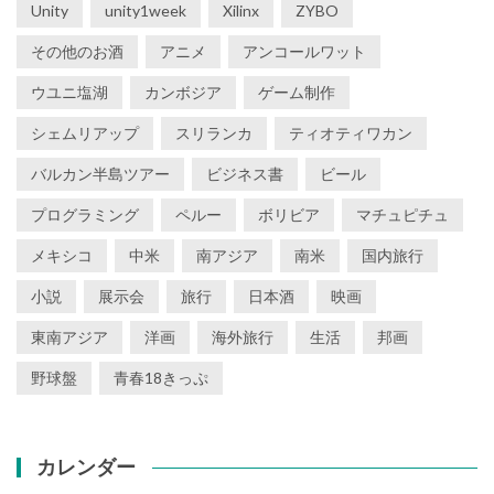
Unity
unity1week
Xilinx
ZYBO
その他のお酒
アニメ
アンコールワット
ウユニ塩湖
カンボジア
ゲーム制作
シェムリアップ
スリランカ
ティオティワカン
バルカン半島ツアー
ビジネス書
ビール
プログラミング
ペルー
ボリビア
マチュピチュ
メキシコ
中米
南アジア
南米
国内旅行
小説
展示会
旅行
日本酒
映画
東南アジア
洋画
海外旅行
生活
邦画
野球盤
青春18きっぷ
カレンダー