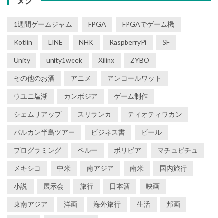
タグ
1週間ゲームジャム
FPGA
FPGAでゲーム機
Kotlin
LINE
NHK
RaspberryPi
SF
Unity
unity1week
Xilinx
ZYBO
その他のお酒
アニメ
アンコールワット
ウユニ塩湖
カンボジア
ゲーム制作
シェムリアップ
スリランカ
ティオティワカン
バルカン半島ツアー
ビジネス書
ビール
プログラミング
ペルー
ボリビア
マチュピチュ
メキシコ
中米
南アジア
南米
国内旅行
小説
展示会
旅行
日本酒
映画
東南アジア
洋画
海外旅行
生活
邦画