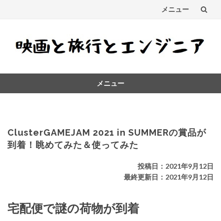
メニュー
コ
ン
テ
メニュー
ン
コ
ツ
ン
テ
へ
ン
ClusterGAMEJAM 2021 in SUMMERの賞品が
ス
ツ
到着！眺めてみた＆使ってみた
へ
キ
ス
投稿日：2021年9月12日
キ
最終更新日：2021年9月12日
ッ
ッ
プ
プ
宅配便で謎の荷物が到着