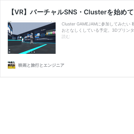
【VR】バーチャルSNS・Clusterを始め
Cluster GAMEJAMに参加し
おとなしくしている予定。3Dプリン
【VR】
読む
バ
ー
チ
ャ
映画と旅行とエンジニア
ル
SNS・
Cluster
を
始
め
て
み
る
（Cluster
で