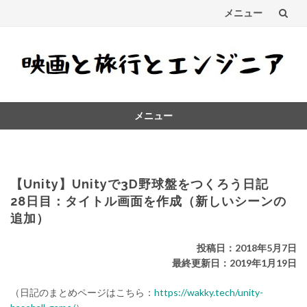
メニュー
コ
ン
テ
メニュー
ン
コ
ツ
ン
テ
へ
ン
【Unity】Unityで3D野球盤をつくろう日記
ス
ツ
28日目：タイトル画面を作成（新しいシーンの
へ
追加）
キ
ス
キ
ッ
投稿日：2018年5月7日
ッ
最終更新日：2019年1月19日
プ
プ
（日記のまとめページはこちら：
https://wakky.tech/unity-