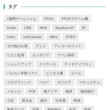
タグ
1週間ゲームジャム
FPGA
FPGAでゲーム機
Kotlin
LINE
NHK
RaspberryPi
SF
Unity
unity1week
Xilinx
ZYBO
その他のお酒
アニメ
アンコールワット
ウユニ塩湖
カンボジア
ゲーム制作
シェムリアップ
スリランカ
ティオティワカン
バルカン半島ツアー
ビジネス書
ビール
プログラミング
ペルー
ボリビア
マチュピチュ
メキシコ
中米
南アジア
南米
国内旅行
小説
展示会
旅行
日本酒
映画
東南アジア
洋画
海外旅行
生活
邦画