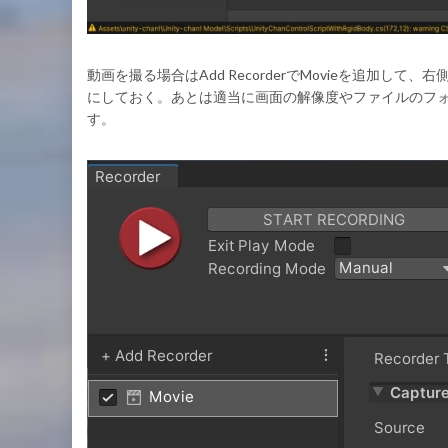
動画を撮る場合はAdd RecorderでMovieを追加して、
にしておく。あとは適当に画面の解像度やファイルのフォーマ
す。