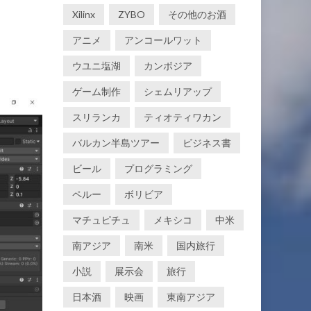
Xilinx
ZYBO
その他のお酒
アニメ
アンコールワット
ウユニ塩湖
カンボジア
ゲーム制作
シェムリアップ
スリランカ
ティオティワカン
バルカン半島ツアー
ビジネス書
ビール
プログラミング
ペルー
ボリビア
マチュピチュ
メキシコ
中米
南アジア
南米
国内旅行
小説
展示会
旅行
日本酒
映画
東南アジア