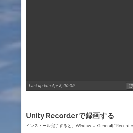
Unity Recorderで録画する
インストール完了すると、Window → GeneralにRecord