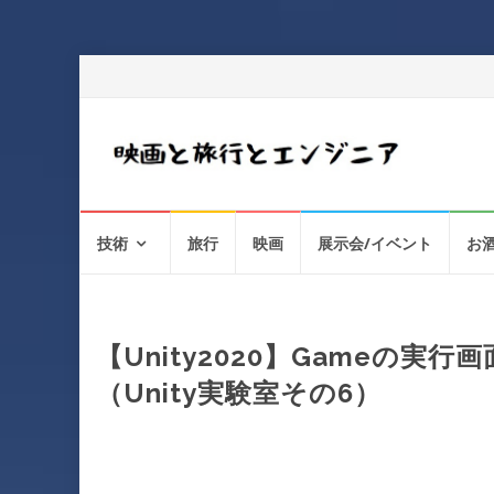
コ
技術
旅行
映画
展示会/イベント
お
ン
テ
ン
ツ
へ
【Unity2020】Gameの実行画
ス
（Unity実験室その6）
キ
ッ
プ