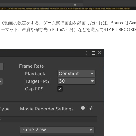
右側で動画の設定をする。ゲーム実行画面を録画したければ、SourceはGame
ット、画質や保存先（Pathの部分）などを選んでSTART RECORD