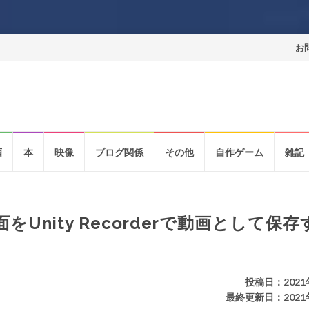
コ
お
ン
テ
ン
酒
本
映像
ブログ関係
その他
自作ゲーム
雑記
ツ
へ
ス
面をUnity Recorderで動画として保
キ
ッ
投稿日：2021
プ
最終更新日：2021