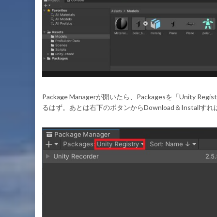
Package Managerが開いたら、Packagesを「Unity R
るはず。あとは右下のボタンからDownload＆Install