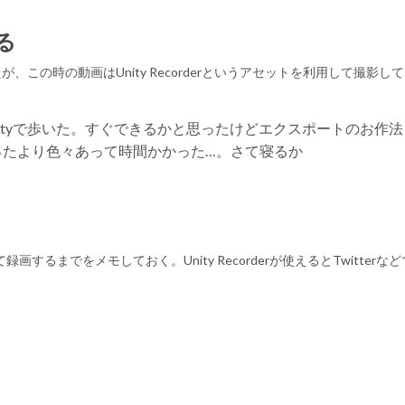
る
かしたが、この時の動画はUnity Recorderというアセットを利用して撮影し
Unityで歩いた。すぐできるかと思ったけどエクスポートのお作
か思ったより色々あって時間かかった…。さて寝るか
importして録画するまでをメモしておく。Unity Recorderが使えるとTwitter