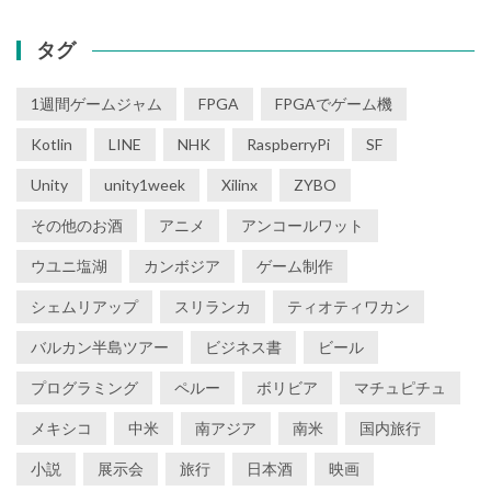
タグ
1週間ゲームジャム
FPGA
FPGAでゲーム機
Kotlin
LINE
NHK
RaspberryPi
SF
Unity
unity1week
Xilinx
ZYBO
その他のお酒
アニメ
アンコールワット
ウユニ塩湖
カンボジア
ゲーム制作
シェムリアップ
スリランカ
ティオティワカン
バルカン半島ツアー
ビジネス書
ビール
プログラミング
ペルー
ボリビア
マチュピチュ
メキシコ
中米
南アジア
南米
国内旅行
小説
展示会
旅行
日本酒
映画