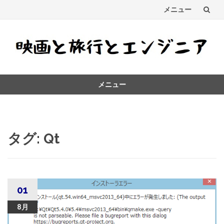
メニュー
コ
ン
テ
メニュー
ン
コ
ツ
ン
テ
へ
ン
タグ:
Qt
ス
ツ
へ
キ
ス
キ
ッ
ッ
01
プ
プ
8月