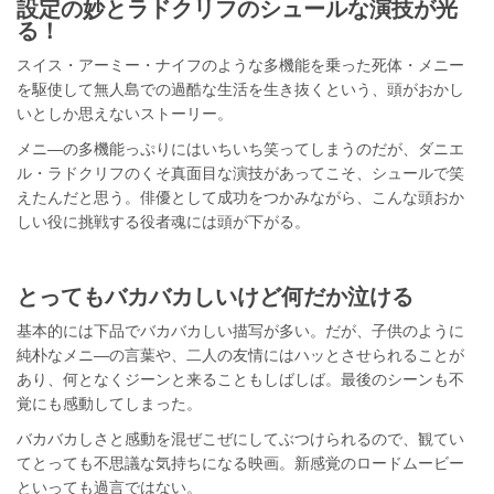
設定の妙とラドクリフのシュールな演技が光
る！
スイス・アーミー・ナイフのような多機能を乗った死体・メニー
を駆使して無人島での過酷な生活を生き抜くという、頭がおかし
いとしか思えないストーリー。
メニ―の多機能っぷりにはいちいち笑ってしまうのだが、ダニエ
ル・ラドクリフのくそ真面目な演技があってこそ、シュールで笑
えたんだと思う。俳優として成功をつかみながら、こんな頭おか
しい役に挑戦する役者魂には頭が下がる。
とってもバカバカしいけど何だか泣ける
基本的には下品でバカバカしい描写が多い。だが、子供のように
純朴なメニ―の言葉や、二人の友情にはハッとさせられることが
あり、何となくジーンと来ることもしばしば。最後のシーンも不
覚にも感動してしまった。
バカバカしさと感動を混ぜこぜにしてぶつけられるので、観てい
てとっても不思議な気持ちになる映画。新感覚のロードムービー
といっても過言ではない。