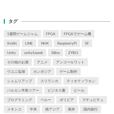
タグ
1週間ゲームジャム
FPGA
FPGAでゲーム機
Kotlin
LINE
NHK
RaspberryPi
SF
Unity
unity1week
Xilinx
ZYBO
その他のお酒
アニメ
アンコールワット
ウユニ塩湖
カンボジア
ゲーム制作
シェムリアップ
スリランカ
ティオティワカン
バルカン半島ツアー
ビジネス書
ビール
プログラミング
ペルー
ボリビア
マチュピチュ
メキシコ
中米
南アジア
南米
国内旅行