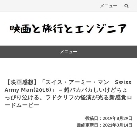
メニュー
コ
ン
テ
メニュー
ン
コ
ツ
ン
テ
へ
ン
【映画感想】「スイス・アーミー・マン Swiss
ス
ツ
Army Man(2016)」 – 超バカバカしいけどちょ
へ
っぴり泣ける。ラドクリフの怪演が光る新感覚ロ
キ
ス
ードムービー
キ
ッ
ッ
投稿日：2019年8月29日
プ
プ
最終更新日：2021年3月14日