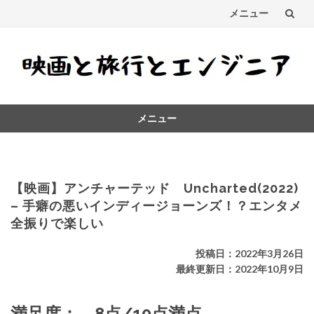
メニュー
コ
ン
テ
メニュー
ン
コ
ツ
ン
テ
へ
ン
【映画】アンチャーテッド Uncharted(2022)
ス
ツ
– 手癖の悪いインディージョーンズ！？エンタメ
へ
全振りで楽しい
キ
ス
キ
ッ
投稿日：2022年3月26日
ッ
最終更新日：2022年10月9日
プ
プ
満足度： 8点/10点満点