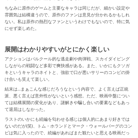
ちなみに原作のゲームと主要なキャラは同じだが、細かい設定や
雰囲気は結構違うので、原作のファンは意見が分かれるかもしれ
ない。私は原作の熱烈なファンというわけでもないので、特に気
にせず楽しめた。
展開はわかりやすいがとにかく楽しい
アクションはパルクール的な逃走劇や肉弾戦、スカイダイビング
しながらの戦闘など多彩で爽快感がある。また、いかにもクソガ
キというキャラのネイトと、強欲で口が悪いサリーのコンビの掛
け合いも笑えて楽しい。
結末は…まぁこんな感じだろうなという内容で、よく言えば正統
派、悪く言えば意外性がないという感想。ただ、映画中盤につい
ては結構展開の変化があり、謎解きや騙し合いの要素などもあっ
て退屈はしなかった。
ラストのいかにも続編を匂わせる感じは個人的にあまり好きでは
ないのだが(笑)、トム・ホランドとマーク・ウォールバーグのコン
ビは気に入ったので、続編があればまた観たいと思える映画だっ