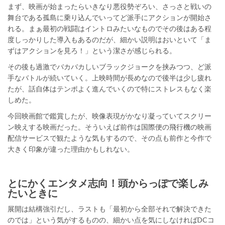
まず、映画が始まったらいきなり悪役勢ぞろい、さっさと戦いの
舞台である孤島に乗り込んでいってど派手にアクションが開始さ
れる。まぁ最初の戦闘はイントロみたいなものでその後はある程
度しっかりした導入もあるのだが、細かい説明はおいといて「ま
ずはアクションを見ろ！」という潔さが感じられる。
その後も過激でバカバカしいブラックジョークを挟みつつ、ど派
手なバトルが続いていく。上映時間が長めなので後半は少し疲れ
たが、話自体はテンポよく進んでいくので特にストレスもなく楽
しめた。
今回映画館で鑑賞したが、映像表現がかなり凝っていてスクリー
ン映えする映画だった。そういえば前作は国際便の飛行機の映画
配信サービスで観たような気もするので、その点も前作と今作で
大きく印象が違った理由かもしれない。
とにかくエンタメ志向！頭からっぽで楽しみ
たいときに
展開は結構強引だし、ラストも「最初から全部それで解決できた
のでは」という気がするものの、細かい点を気にしなければDCコ