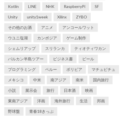
Kotlin
LINE
NHK
RaspberryPi
SF
Unity
unity1week
Xilinx
ZYBO
その他のお酒
アニメ
アンコールワット
ウユニ塩湖
カンボジア
ゲーム制作
シェムリアップ
スリランカ
ティオティワカン
バルカン半島ツアー
ビジネス書
ビール
プログラミング
ペルー
ボリビア
マチュピチュ
メキシコ
中米
南アジア
南米
国内旅行
小説
展示会
旅行
日本酒
映画
東南アジア
洋画
海外旅行
生活
邦画
野球盤
青春18きっぷ