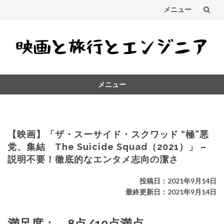
メニュー
コ
ン
テ
メニュー
ン
コ
ツ
ン
テ
へ
ン
【映画】「ザ・スーサイド・スクワッド “極”悪
ス
ツ
党、集結 The Suicide Squad（2021）」 –
へ
説明不要！徹底的なエンタメ志向の潔さ
キ
ス
キ
ッ
投稿日：2021年9月14日
ッ
最終更新日：2021年9月14日
プ
プ
満足度： 8点/10点満点