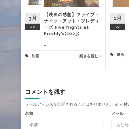
【映画の感想】ファイブ・
きを読む
3月
1月
ナイツ・アット・フレディ
20
ーズ Five Nights at
27
Freddy’s(2023)
...
映画
映画
続きを読む
コメントを残す
メールアドレスが公開されることはありません。
※
が付
名前
メール