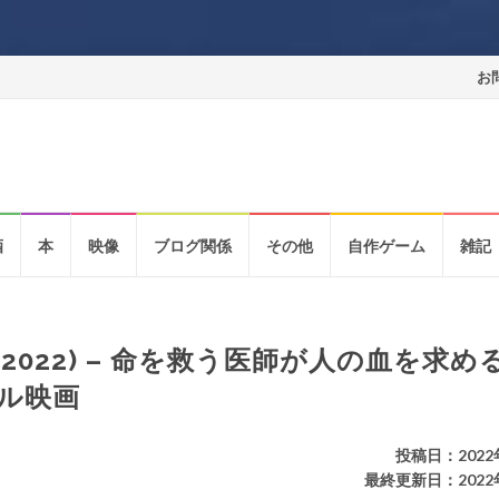
コ
お
ン
テ
ン
酒
本
映像
ブログ関係
その他
自作ゲーム
雑記
ツ
へ
ス
(2022) – 命を救う医師が人の血を求め
キ
ル映画
ッ
投稿日：2022
プ
最終更新日：2022