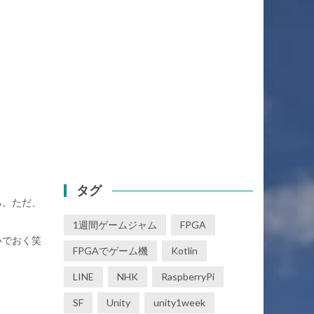
タグ
る。ただ、
1週間ゲームジャム
FPGA
いでおく笑
FPGAでゲーム機
Kotlin
LINE
NHK
RaspberryPi
SF
Unity
unity1week