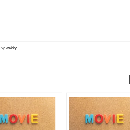
by
wakky