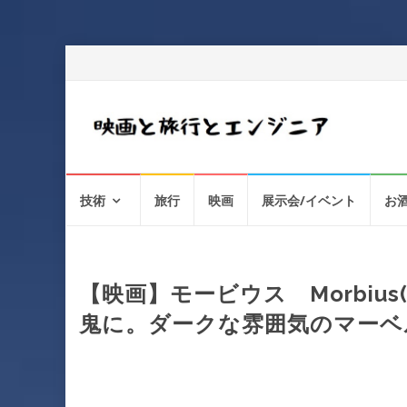
コ
技術
旅行
映画
展示会/イベント
お
ン
テ
ン
ツ
へ
【映画】モービウス Morbius
ス
鬼に。ダークな雰囲気のマーベ
キ
ッ
プ