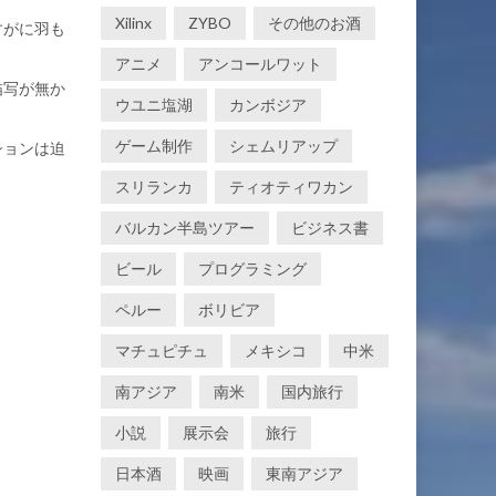
Xilinx
ZYBO
その他のお酒
すがに羽も
アニメ
アンコールワット
描写が無か
ウユニ塩湖
カンボジア
ゲーム制作
シェムリアップ
ションは迫
スリランカ
ティオティワカン
バルカン半島ツアー
ビジネス書
ビール
プログラミング
ペルー
ボリビア
マチュピチュ
メキシコ
中米
南アジア
南米
国内旅行
小説
展示会
旅行
日本酒
映画
東南アジア