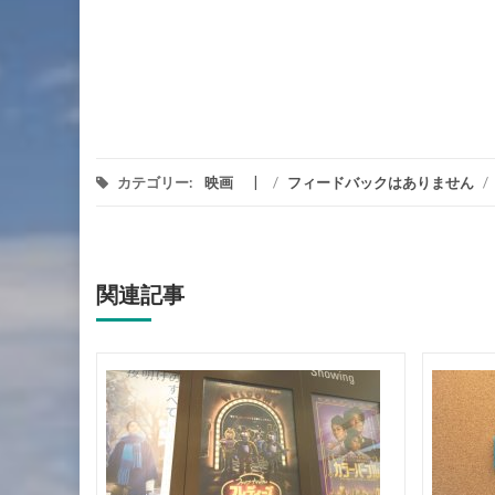
カテゴリー:
映画
/
フィードバックはありません
/
関連記事
イ・クロ
俺たち
oned