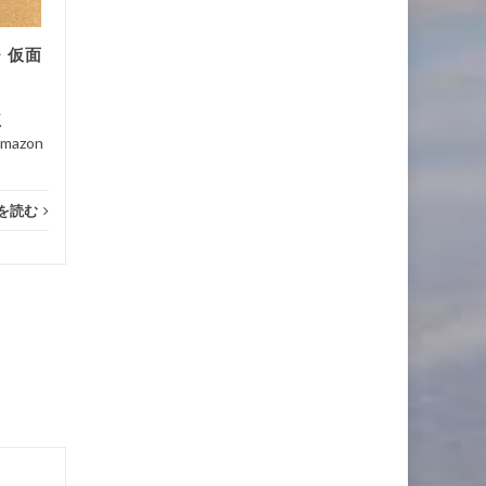
...
・仮面
映画
続きを読む
映画
満点
azon
を読む