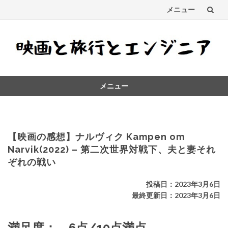
メニュー
コ
ン
テ
メニュー
ン
コ
ツ
ン
テ
へ
ン
【映画の感想】ナルヴィク Kampen om
ス
ツ
Narvik(2022) – 第二次世界対戦下、夫と妻それ
へ
ぞれの戦い
キ
ス
キ
ッ
投稿日：2023年3月6日
ッ
最終更新日：2023年3月6日
プ
プ
満足度： 6点/10点満点