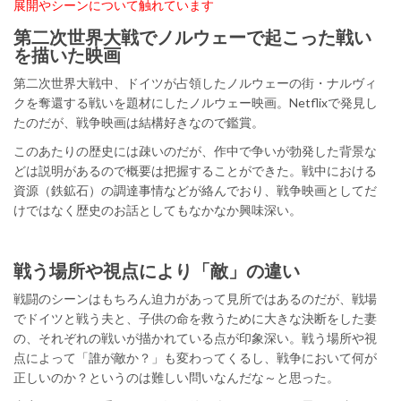
展開やシーンについて触れています
第二次世界大戦でノルウェーで起こった戦い
を描いた映画
第二次世界大戦中、ドイツが占領したノルウェーの街・ナルヴィ
クを奪還する戦いを題材にしたノルウェー映画。Netflixで発見し
たのだが、戦争映画は結構好きなので鑑賞。
このあたりの歴史には疎いのだが、作中で争いが勃発した背景な
どは説明があるので概要は把握することができた。戦中における
資源（鉄鉱石）の調達事情などが絡んでおり、戦争映画としてだ
けではなく歴史のお話としてもなかなか興味深い。
戦う場所や視点により「敵」の違い
戦闘のシーンはもちろん迫力があって見所ではあるのだが、戦場
でドイツと戦う夫と、子供の命を救うために大きな決断をした妻
の、それぞれの戦いが描かれている点が印象深い。戦う場所や視
点によって「誰が敵か？」も変わってくるし、戦争において何が
正しいのか？というのは難しい問いなんだな～と思った。