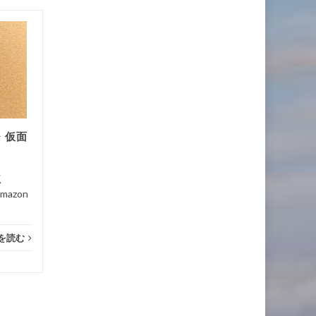
【映画の感想】トリプル・
10月
9月
フロンティア Triple
30
Frontier(2019)
11
T
...
...
・仮面
映画
続きを読む
映画
満点
azon
を読む