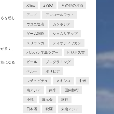
Xilinx
ZYBO
その他のお酒
アニメ
アンコールワット
しさを感じ
ウユニ塩湖
カンボジア
ゲーム制作
シェムリアップ
スリランカ
ティオティワカン
ンが多く、
バルカン半島ツアー
ビジネス書
ビール
プログラミング
状態になる
ペルー
ボリビア
マチュピチュ
メキシコ
中米
南アジア
南米
国内旅行
小説
展示会
旅行
日本酒
映画
東南アジア