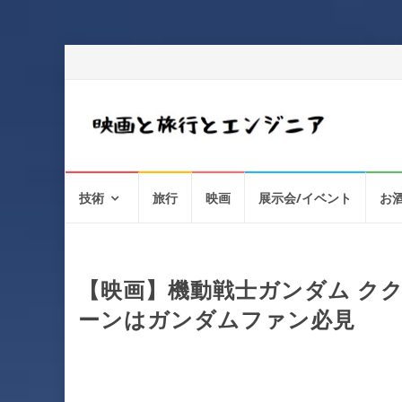
コ
技術
旅行
映画
展示会/イベント
お
ン
テ
ン
ツ
へ
【映画】機動戦士ガンダム ククル
ス
ーンはガンダムファン必見
キ
ッ
プ