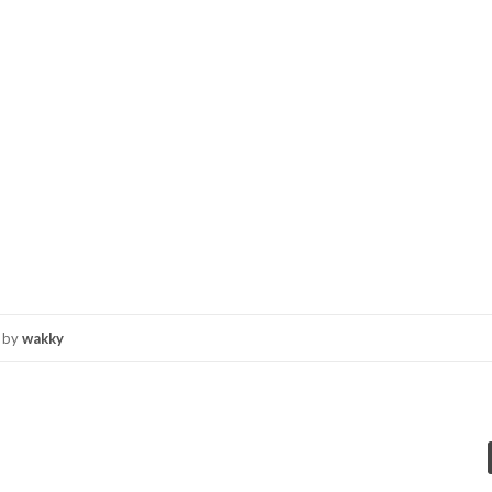
by
wakky