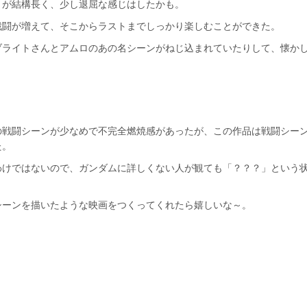
トが結構長く、少し退屈な感じはしたかも。
戦闘が増えて、そこからラストまでしっかり楽しむことができた。
ブライトさんとアムロのあの名シーンがねじ込まれていたりして、懐か
の戦闘シーンが少なめで不完全燃焼感があったが、この作品は戦闘シー
た。
わけではないので、ガンダムに詳しくない人が観ても「？？？」という
シーンを描いたような映画をつくってくれたら嬉しいな～。