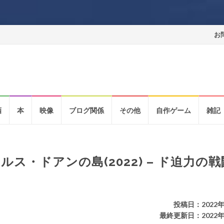
コ
お
ン
テ
ン
酒
本
映像
ブログ関係
その他
自作ゲーム
雑記
ツ
へ
ス
ス・ドアンの島(2022) – ド迫力の
キ
ッ
投稿日：2022年
プ
最終更新日：2022年