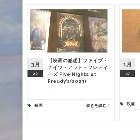
イ・クロ
俺たち
oned
【映画の感想】ファイブ・
きを読む
3月
1月
ナイツ・アット・フレディ
20
ーズ Five Nights at
27
Freddy’s(2023)
...
映画
映画
続きを読む