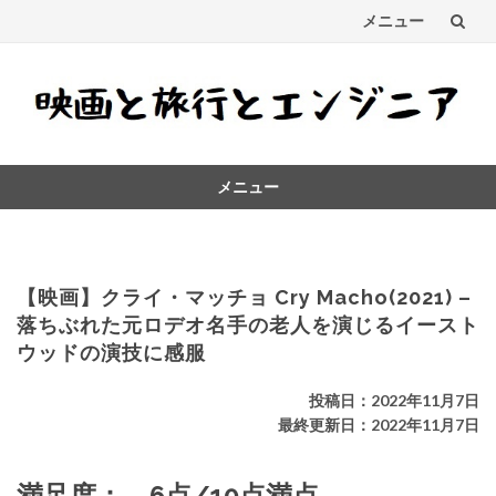
メニュー
コ
ン
テ
メニュー
ン
コ
ツ
ン
テ
へ
ン
【映画】クライ・マッチョ Cry Macho(2021) –
ス
ツ
落ちぶれた元ロデオ名手の老人を演じるイースト
へ
ウッドの演技に感服
キ
ス
キ
ッ
投稿日：2022年11月7日
ッ
最終更新日：2022年11月7日
プ
プ
満足度： 6点/10点満点