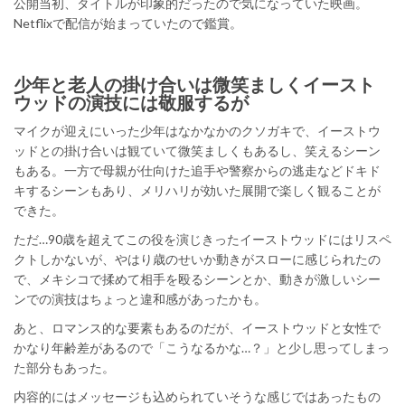
公開当初、タイトルが印象的だったので気になっていた映画。
Netflixで配信が始まっていたので鑑賞。
少年と老人の掛け合いは微笑ましくイースト
ウッドの演技には敬服するが
マイクが迎えにいった少年はなかなかのクソガキで、イーストウ
ッドとの掛け合いは観ていて微笑ましくもあるし、笑えるシーン
もある。一方で母親が仕向けた追手や警察からの逃走などドキド
キするシーンもあり、メリハリが効いた展開で楽しく観ることが
できた。
ただ…90歳を超えてこの役を演じきったイーストウッドにはリスペ
クトしかないが、やはり歳のせいか動きがスローに感じられたの
で、メキシコで揉めて相手を殴るシーンとか、動きが激しいシー
ンでの演技はちょっと違和感があったかも。
あと、ロマンス的な要素もあるのだが、イーストウッドと女性で
かなり年齢差があるので「こうなるかな…？」と少し思ってしまっ
た部分もあった。
内容的にはメッセージも込められていそうな感じではあったもの