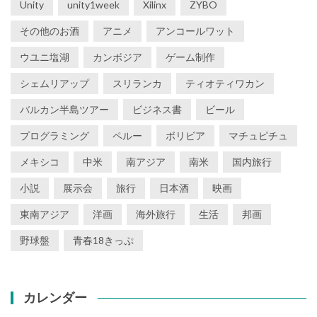
Unity
unity1week
Xilinx
ZYBO
その他のお酒
アニメ
アンコールワット
ウユニ塩湖
カンボジア
ゲーム制作
シェムリアップ
スリランカ
ティオティワカン
バルカン半島ツアー
ビジネス書
ビール
プログラミング
ペルー
ボリビア
マチュピチュ
メキシコ
中米
南アジア
南米
国内旅行
小説
展示会
旅行
日本酒
映画
東南アジア
洋画
海外旅行
生活
邦画
野球盤
青春18きっぷ
カレンダー