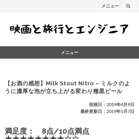
メニュー
コ
ン
テ
メニュー
ン
コ
ツ
ン
テ
へ
ン
【お酒の感想】Milk Stout Nitro – ミルクのよ
ス
ツ
うに濃厚な泡が立ち上がる変わり種黒ビール
へ
キ
ス
投稿日：2019年4月9日
キ
最終更新日：2019年5月7日
ッ
ッ
プ
プ
満足度： 8点/10点満点
★★★★★★★★☆☆