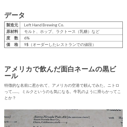
データ
製造元
Left Hand Brewing Co.
原材料
モルト、ホップ、ラクトース（乳糖）など
度 数
6%
価 格
9$（オーダーしたレストランでの値段）
アメリカで飲んだ面白ネームの黒ビ
ール
特徴的な名前に惹かれて、アメリカの空港で頼んでみた。ニトロ
って……。ミルクというのも気になる。牛乳のように滑らかってこ
とか？