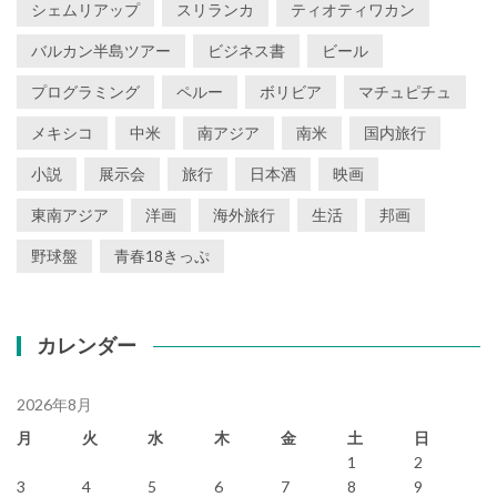
シェムリアップ
スリランカ
ティオティワカン
バルカン半島ツアー
ビジネス書
ビール
プログラミング
ペルー
ボリビア
マチュピチュ
メキシコ
中米
南アジア
南米
国内旅行
小説
展示会
旅行
日本酒
映画
東南アジア
洋画
海外旅行
生活
邦画
野球盤
青春18きっぷ
カレンダー
2026年8月
月
火
水
木
金
土
日
1
2
3
4
5
6
7
8
9