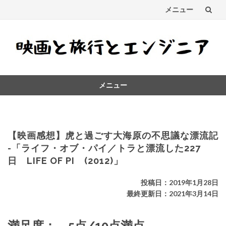
メニュー
コ
ン
テ
メニュー
ン
コ
ツ
ン
テ
へ
ン
【映画感想】虎と過ごす大海原の不思議な漂流記
ス
ツ
-「ライフ・オブ・パイ／トラと漂流した227
へ
日 LIFE OF PI (2012)」
キ
ス
キ
ッ
投稿日：2019年1月28日
ッ
最終更新日：2021年3月14日
プ
プ
満足度： 5点/10点満点