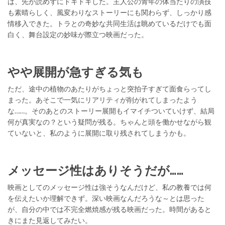
は、先が読めずにドキドキした。主人公の青年の体当たりの演技
も素晴らしく、風変わりなストーリーにも関わらず、しっかり感
情移入できた。トラとの奇妙な共同生活は眺めているだけでも面
白く、舞台設定の妙味が際立つ映画だった。
やや展開が急すぎる気も
ただ、途中の植物のあたりがちょっと突拍子すぎて面食らってし
まった。あそこで一気にリアリティが削がれてしまったよう
な……。そのあとのストーリー展開もイマイチついていけず、結局
何が真実なの？という疑問が残る。ちゃんと頭を働かせながら観
ていないと、私のように展開に取り残されてしまうかも。
メッセージ性はありそうだが……
映画としてのメッセージ性は強そうなんだけど、私の教養では何
を伝えたいか理解できず。深い映画なんだろうな～とは思った
が、自分の中では不完全燃焼感が残る映画だった。時間があると
きにまた見返してみたい。