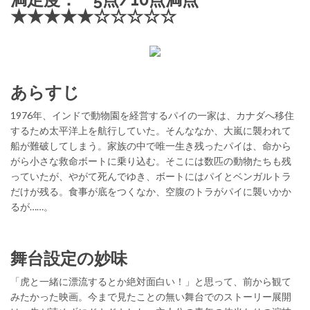
★★★★★☆☆☆☆☆
あらすじ
1976年、インドで動物園を経営するパイの一家は、カナダへ移住
するため太平洋上を航行していた。そんななか、大嵐に襲われて
船が難破してしまう。家族の中で唯一生き残ったパイは、命から
がら小さな救命ボートに乗り込む。そこには数匹の動物たちも残
っていたが、やがて死んでゆき、ボートにはパイとベンガルトラ
だけが残る。食事が底をつくなか、空腹のトラがパイに襲いかか
るが……。
舞台設定の妙味
「虎と一緒に漂流するとか絶対面白い！」と思って、前から観て
みたかった映画。今まで見たことの無い舞台でのストーリー展開