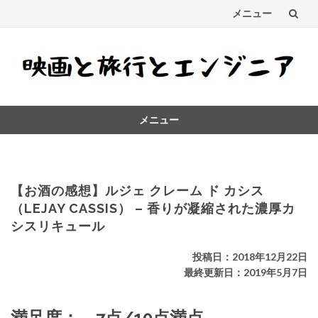
メニュー
コ
ン
テ
メニュー
ン
コ
ツ
ン
テ
へ
ン
【お酒の感想】ルジェ クレーム ド カシス
ス
ツ
（LEJAY CASSIS） – 香りが凝縮された濃厚カ
へ
シスリキュール
キ
ス
キ
ッ
投稿日：2018年12月22日
ッ
最終更新日：2019年5月7日
プ
プ
満足度： 7点/10点満点