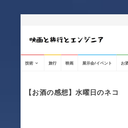
コ
技術
旅行
映画
展示会/イベント
お
ン
テ
ン
ツ
へ
【お酒の感想】水曜日のネコ
ス
キ
ッ
プ