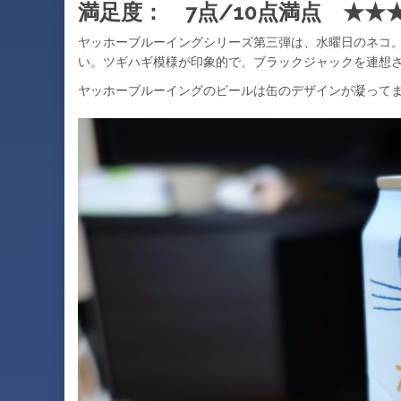
満足度： 7点/10点満点 ★★
ヤッホーブルーイングシリーズ第三弾は、水曜日のネコ。
い。ツギハギ模様が印象的で、ブラックジャックを連想
ヤッホーブルーイングのビールは缶のデザインが凝って