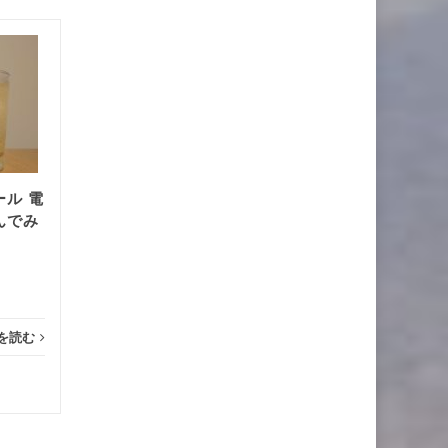
【お酒】SPRING
10月
4月
VALLEY（スプリングバレ
02
ー）の豊潤（赤）とシルク
06
エール（白）を飲み比べて
みた
...
...
ル 電
お酒
んでみ
お酒
続きを読む
を読む