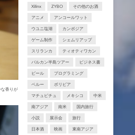
Xilinx
ZYBO
その他のお酒
アニメ
アンコールワット
ウユニ塩湖
カンボジア
ゲーム制作
シェムリアップ
スリランカ
ティオティワカン
バルカン半島ツアー
ビジネス書
ビール
プログラミング
ペルー
ボリビア
かな香りが
マチュピチュ
メキシコ
中米
南アジア
南米
国内旅行
小説
展示会
旅行
日本酒
映画
東南アジア