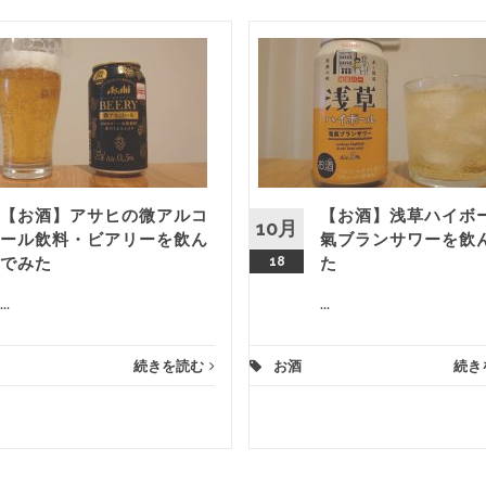
【お酒】アサヒの微アルコ
【お酒】浅草ハイボー
10月
ール飲料・ビアリーを飲ん
氣ブランサワーを飲
でみた
18
た
...
...
続きを読む
お酒
続き