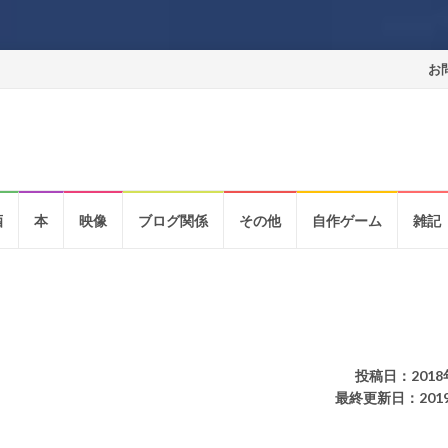
コ
お
ン
テ
ン
酒
本
映像
ブログ関係
その他
自作ゲーム
雑記
ツ
へ
ス
キ
ッ
投稿日：2018
最終更新日：201
プ