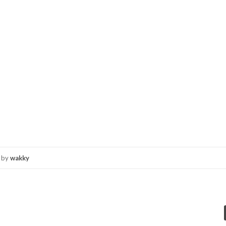
by
wakky