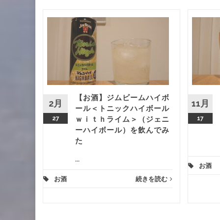
コール
ワイン
ンの休
みた
【お酒】ジムビームハイボ
きを読む
2月
11月
ール＜トニックハイボール
27
ｗｉｔｈライム＞（ジェニ
17
ーハイボール）を飲んでみ
た
...
お酒
お酒
続きを読む