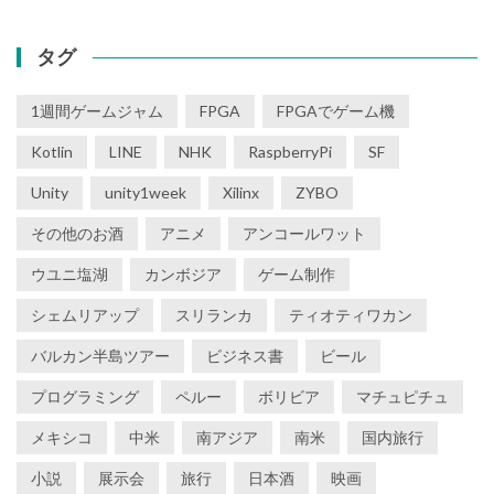
タグ
1週間ゲームジャム
FPGA
FPGAでゲーム機
Kotlin
LINE
NHK
RaspberryPi
SF
Unity
unity1week
Xilinx
ZYBO
その他のお酒
アニメ
アンコールワット
ウユニ塩湖
カンボジア
ゲーム制作
シェムリアップ
スリランカ
ティオティワカン
バルカン半島ツアー
ビジネス書
ビール
プログラミング
ペルー
ボリビア
マチュピチュ
メキシコ
中米
南アジア
南米
国内旅行
小説
展示会
旅行
日本酒
映画