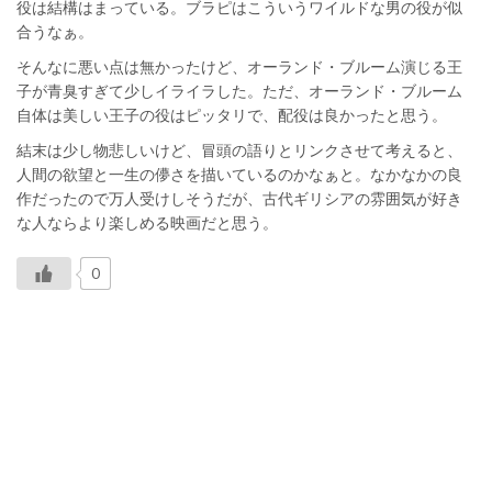
役は結構はまっている。ブラピはこういうワイルドな男の役が似
合うなぁ。
そんなに悪い点は無かったけど、オーランド・ブルーム演じる王
子が青臭すぎて少しイライラした。ただ、オーランド・ブルーム
自体は美しい王子の役はピッタリで、配役は良かったと思う。
結末は少し物悲しいけど、冒頭の語りとリンクさせて考えると、
人間の欲望と一生の儚さを描いているのかなぁと。なかなかの良
作だったので万人受けしそうだが、古代ギリシアの雰囲気が好き
な人ならより楽しめる映画だと思う。
0