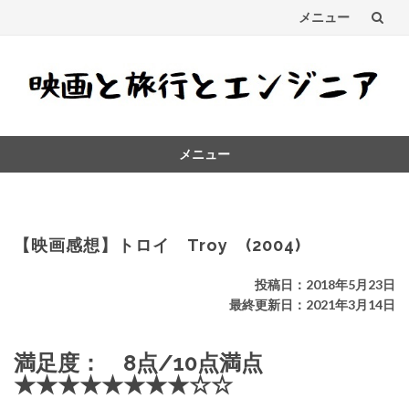
メニュー
コ
ン
テ
メニュー
ン
コ
ツ
ン
テ
へ
ン
【映画感想】トロイ Troy (2004)
ス
ツ
へ
投稿日：2018年5月23日
キ
ス
最終更新日：2021年3月14日
キ
ッ
ッ
満足度： 8点/10点満点
プ
プ
★★★★★★★★☆☆