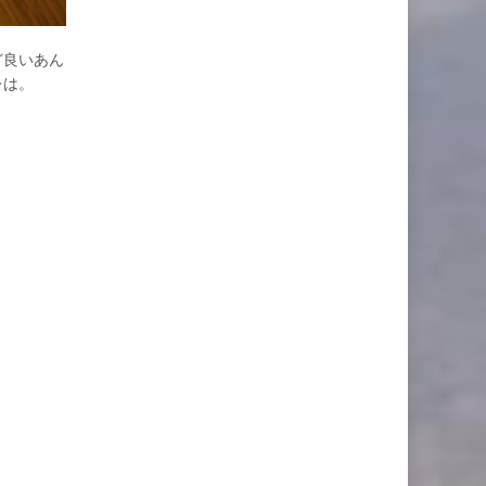
ど良いあん
レは。