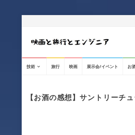
コ
技術
旅行
映画
展示会/イベント
お
ン
テ
ン
ツ
へ
【お酒の感想】サントリーチュ
ス
キ
ッ
プ