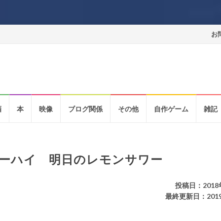
コ
お
ン
テ
ン
酒
本
映像
ブログ関係
その他
自作ゲーム
雑記
ツ
へ
ス
ーハイ 明日のレモンサワー
キ
ッ
投稿日：2018
最終更新日：201
プ