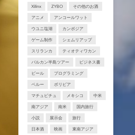
Xilinx
ZYBO
その他のお酒
アニメ
アンコールワット
ウユニ塩湖
カンボジア
ゲーム制作
シェムリアップ
スリランカ
ティオティワカン
バルカン半島ツアー
ビジネス書
ビール
プログラミング
ペルー
ボリビア
マチュピチュ
メキシコ
中米
南アジア
南米
国内旅行
小説
展示会
旅行
日本酒
映画
東南アジア