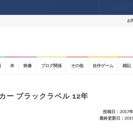
コ
お
ン
テ
ン
酒
本
映像
ブログ関係
その他
自作ゲーム
雑記
ツ
へ
ス
ー ブラックラベル 12年
キ
ッ
投稿日：2017年
最終更新日：201
プ