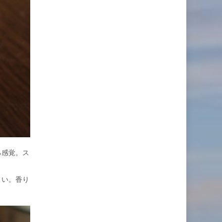
る感覚。ス
よい。香り