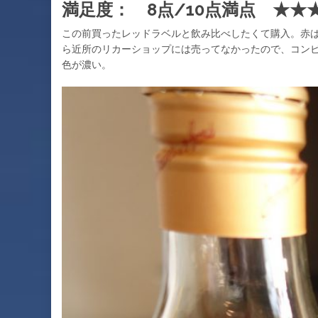
満足度： 8点/10点満点 ★★
この前買ったレッドラベルと飲み比べしたくて購入。赤は
ら近所のリカーショップには売ってなかったので、コン
色が濃い。