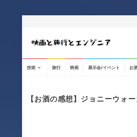
コ
技術
旅行
映画
展示会/イベント
お
ン
テ
ン
ツ
へ
【お酒の感想】ジョニーウォーカ
ス
キ
ッ
プ