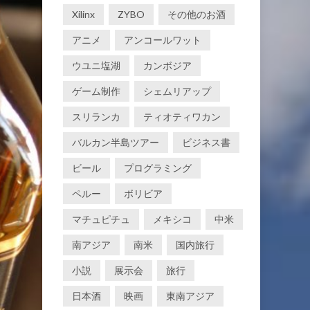
Xilinx
ZYBO
その他のお酒
アニメ
アンコールワット
ウユニ塩湖
カンボジア
ゲーム制作
シェムリアップ
スリランカ
ティオティワカン
バルカン半島ツアー
ビジネス書
ビール
プログラミング
ペルー
ボリビア
マチュピチュ
メキシコ
中米
南アジア
南米
国内旅行
小説
展示会
旅行
日本酒
映画
東南アジア