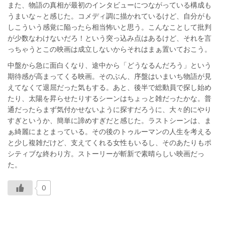
また、物語の真相が最初のインタビューにつながっている構成も
うまいな～と感じた。コメディ調に描かれているけど、自分がも
しこういう感覚に陥ったら相当怖いと思う。こんなことして批判
が少数なわけないだろ！という突っ込み点はあるけど、それを言
っちゃうとこの映画は成立しないからそれはまぁ置いておこう。
中盤から急に面白くなり、途中から「どうなるんだろう」という
期待感が高まってくる映画。そのぶん、序盤はいまいち物語が見
えてなくて退屈だった気もする。あと、後半で総動員で探し始め
たり、太陽を昇らせたりするシーンはちょっと雑だったかな。普
通だったらまず気付かせないように探すだろうに、大々的にやり
すぎというか、簡単に諦めすぎだと感じた。ラストシーンは、ま
ぁ綺麗にまとまっている。その後のトゥルーマンの人生を考える
と少し複雑だけど、支えてくれる女性もいるし、そのあたりもポ
シティブな終わり方。ストーリーが斬新で素晴らしい映画だっ
た。
0