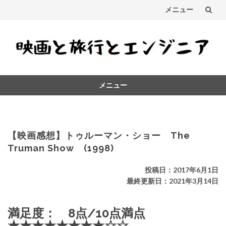
メニュー
コ
ン
テ
メニュー
ン
コ
ツ
ン
テ
へ
ン
【映画感想】トゥルーマン・ショー The
ス
ツ
Truman Show (1998)
へ
キ
ス
投稿日：2017年6月1日
キ
最終更新日：2021年3月14日
ッ
ッ
プ
プ
満足度： 8点/10点満点
★★★★★★★★☆☆