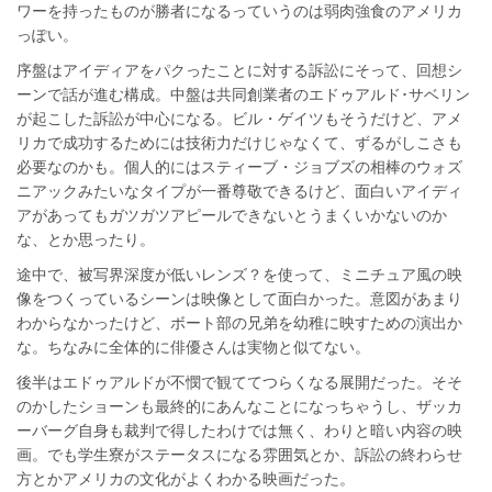
ワーを持ったものが勝者になるっていうのは弱肉強食のアメリカ
っぽい。
序盤はアイディアをパクったことに対する訴訟にそって、回想シ
ーンで話が進む構成。中盤は共同創業者のエドゥアルド･サベリン
が起こした訴訟が中心になる。ビル・ゲイツもそうだけど、アメ
リカで成功するためには技術力だけじゃなくて、ずるがしこさも
必要なのかも。個人的にはスティーブ・ジョブズの相棒のウォズ
ニアックみたいなタイプが一番尊敬できるけど、面白いアイディ
アがあってもガツガツアピールできないとうまくいかないのか
な、とか思ったり。
途中で、被写界深度が低いレンズ？を使って、ミニチュア風の映
像をつくっているシーンは映像として面白かった。意図があまり
わからなかったけど、ボート部の兄弟を幼稚に映すための演出か
な。ちなみに全体的に俳優さんは実物と似てない。
後半はエドゥアルドが不憫で観ててつらくなる展開だった。そそ
のかしたショーンも最終的にあんなことになっちゃうし、ザッカ
ーバーグ自身も裁判で得したわけでは無く、わりと暗い内容の映
画。でも学生寮がステータスになる雰囲気とか、訴訟の終わらせ
方とかアメリカの文化がよくわかる映画だった。