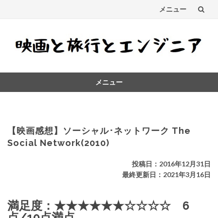
メニュー
コ
ン
テ
メニュー
ン
コ
ツ
ン
テ
へ
ン
【映画感想】ソーシャル･ネットワーク The
ス
ツ
Social Network(2010)
へ
キ
ス
投稿日：2016年12月31日
キ
最終更新日：2021年3月16日
ッ
ッ
プ
プ
満足度：★★★★★★☆☆☆☆ 6
点/10点満点