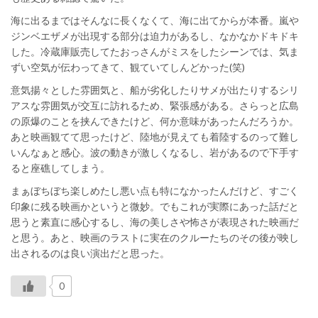
海に出るまではそんなに長くなくて、海に出てからが本番。嵐や
ジンベエザメが出現する部分は迫力があるし、なかなかドキドキ
した。冷蔵庫販売してたおっさんがミスをしたシーンでは、気ま
ずい空気が伝わってきて、観ていてしんどかった(笑)
意気揚々とした雰囲気と、船が劣化したりサメが出たりするシリ
アスな雰囲気が交互に訪れるため、緊張感がある。さらっと広島
の原爆のことを挟んできたけど、何か意味があったんだろうか。
あと映画観てて思ったけど、陸地が見えても着陸するのって難し
いんなぁと感心。波の動きが激しくなるし、岩があるので下手す
ると座礁してしまう。
まぁぼちぼち楽しめたし悪い点も特になかったんだけど、すごく
印象に残る映画かというと微妙。でもこれが実際にあった話だと
思うと素直に感心するし、海の美しさや怖さが表現された映画だ
と思う。あと、映画のラストに実在のクルーたちのその後が映し
出されるのは良い演出だと思った。
0