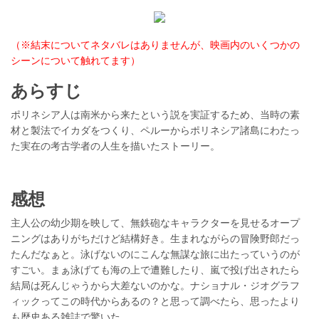
（※結末についてネタバレはありませんが、映画内のいくつかの
シーンについて触れてます）
あらすじ
ポリネシア人は南米から来たという説を実証するため、当時の素
材と製法でイカダをつくり、ペルーからポリネシア諸島にわたっ
た実在の考古学者の人生を描いたストーリー。
感想
主人公の幼少期を映して、無鉄砲なキャラクターを見せるオープ
ニングはありがちだけど結構好き。生まれながらの冒険野郎だっ
たんだなぁと。泳げないのにこんな無謀な旅に出たっていうのが
すごい。まぁ泳げても海の上で遭難したり、嵐で投げ出されたら
結局は死んじゃうから大差ないのかな。ナショナル・ジオグラフ
ィックってこの時代からあるの？と思って調べたら、思ったより
も歴史ある雑誌で驚いた。