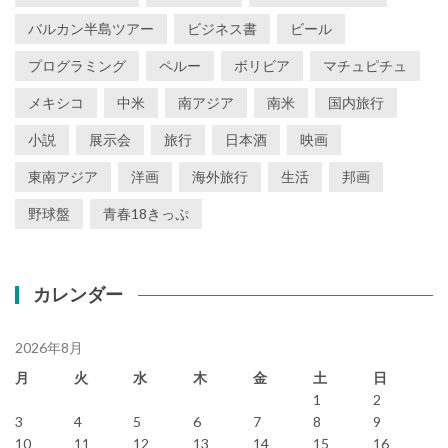
バルカン半島ツアー
ビジネス書
ビール
プログラミング
ペルー
ボリビア
マチュピチュ
メキシコ
中米
南アジア
南米
国内旅行
小説
展示会
旅行
日本酒
映画
東南アジア
洋画
海外旅行
生活
邦画
野球盤
青春18きっぷ
カレンダー
2026年8月
月
火
水
木
金
土
日
1
2
3
4
5
6
7
8
9
10
11
12
13
14
15
16