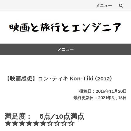
メニュー
コ
ン
テ
メニュー
ン
コ
ツ
ン
テ
へ
ン
【映画感想】コン･ティキ Kon-Tiki (2012)
ス
ツ
へ
投稿日：2016年11月20日
キ
ス
最終更新日：2021年3月16日
キ
ッ
ッ
満足度： 6点/10点満点
プ
プ
★★★★★★☆☆☆☆